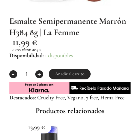
Esmalte Semipermanente Marrón
H384 8g | La Femme
11,99
€
o tres plazos de 4€
Esmalte
Disponibilidad:
1 disponibles
Semipermanente
Marrón
-
+
H384
Añadir al carrito
8g
|
La
Destacados:
Cruelty Free, Vegano, 7 free, Hema Free
Femme
cantidad
Productos relacionados
13,99
€
1