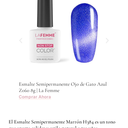
Esmalte Semipermanente Ojo de Gato Azul
Esma
Z060 8g | La Femme
Z059
Comprar Ahora
Com
El Esmalte Semipermanente Marrón H384 es un tono