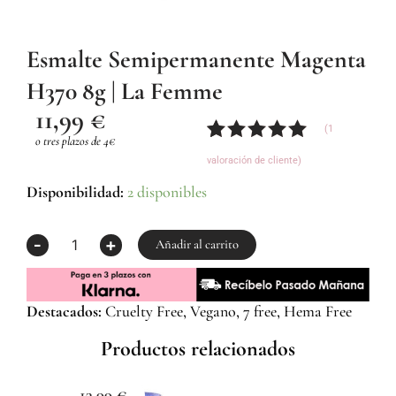
Esmalte Semipermanente Magenta
H370 8g | La Femme
11,99
€
(
1
o tres plazos de 4€
Valorado
1
valoración de cliente)
con
5.00
de
5 en base
Esmalte
Disponibilidad:
2 disponibles
a
Semipermanente
valoración
Magenta
-
+
de un
H370
Añadir al carrito
cliente
8g
|
La
Destacados:
Cruelty Free, Vegano, 7 free, Hema Free
Femme
cantidad
Productos relacionados
13,99
€
1