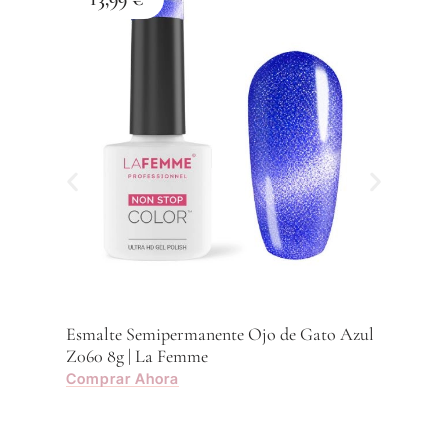
Esmalte Semipermanente Ojo de Gato Azul
Esma
Z060 8g | La Femme
Z059
Comprar Ahora
Com