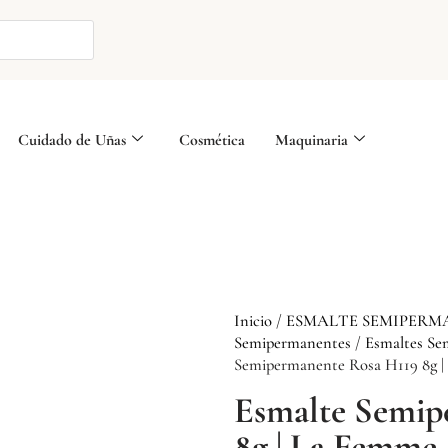
Cuidado de Uñas
Cosmética
Maquinaria
Inicio
/
ESMALTE SEMIPERM
Semipermanentes
/
Esmaltes Se
Semipermanente Rosa H119 8g 
Esmalte Semip
8g | La Femme