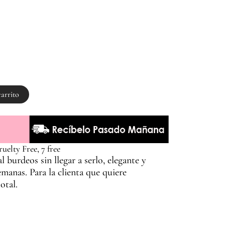
carrito
elty Free, 7 free
 burdeos sin llegar a serlo, elegante y
emanas. Para la clienta que quiere
otal.