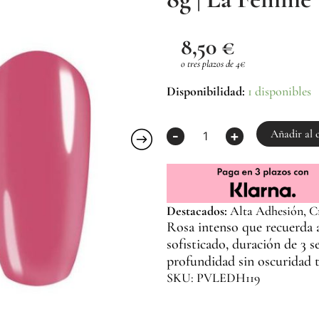
8,50
€
o tres plazos de 4€
Esmalte
Disponibilidad:
1 disponibles
Semipermanente
Rosa
H119
Añadir al 
-
+
8g
|
La
Femme
cantidad
Destacados:
Alta Adhesión, Cru
Rosa intenso que recuerda al
sofisticado, duración de 3 s
profundidad sin oscuridad t
SKU: PVLEDH119