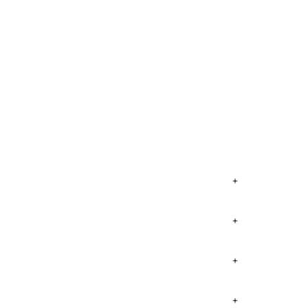
+
+
+
+