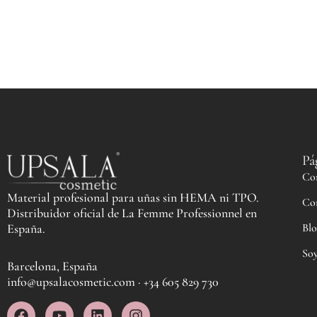
Pá
Co
Material profesional para uñas sin HEMA ni TPO.
Co
Distribuidor oficial de La Femme Professionnel en
Blo
España.
Soy
Barcelona, España
info@upsalacosmetic.com · +34 605 829 730
F
Y
L
I