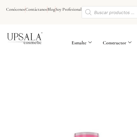
Ir
Búsqueda
al
Conócenos
Contáctanos
Blog
Soy Profesional
de
contenido
productos
Esmalte
Constructor