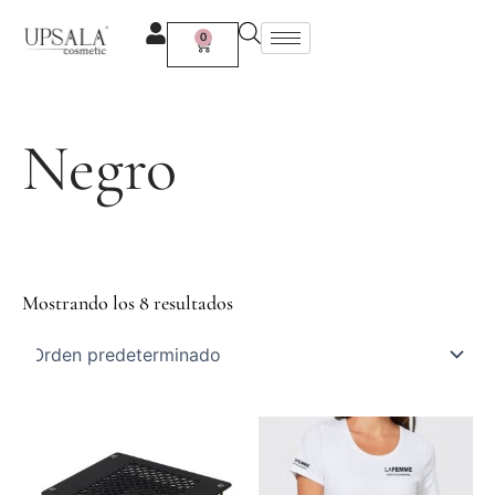
Ir
al
0
Carrito
contenido
Negro
Mostrando los 8 resultados
Este
Este
producto
produc
tiene
tiene