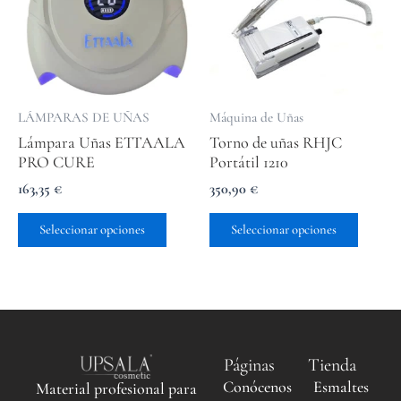
variantes.
variant
Las
Las
opciones
opcion
se
se
pueden
puede
elegir
elegir
LÁMPARAS DE UÑAS
Máquina de Uñas
en
en
Lámpara Uñas ETTAALA
Torno de uñas RHJC
la
la
PRO CURE
Portátil 1210
página
página
de
de
163,35
€
350,90
€
producto
produc
Seleccionar opciones
Seleccionar opciones
Páginas
Tienda
Conócenos
Esmaltes
Material profesional para