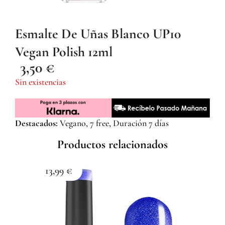
Esmalte De Uñas Blanco UP10
Vegan Polish 12ml
3,50
€
Sin existencias
Destacados:
Vegano, 7 free, Duración 7 días
Productos relacionados
13,99
€
1
Esma
Z059
Com