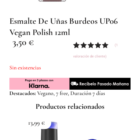
Esmalte De Uñas Burdeos UP06
Vegan Polish 12ml
3,50
€
(
1
Valorado
1
valoración de cliente)
con
5.00
de
5 en base
Sin existencias
a
valoración
de un
cliente
Destacados:
Vegano, 7 free, Duración 7 días
Productos relacionados
13,99
€
1
Esma
Z059
Com