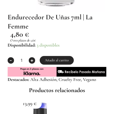
Endurecedor De Uñas 7ml | La
Femme
4,80
€
O tres plazos de 1,6€
Endurecedor
Disponibilidad:
3 disponibles
de
uñas
-
+
7ml
Añadir al carrito
|
La
Femme
Destacados:
Alta Adhesión, Cruelty Free, Vegano
cantidad
Productos relacionados
13,99
€
1
Esma
Z059