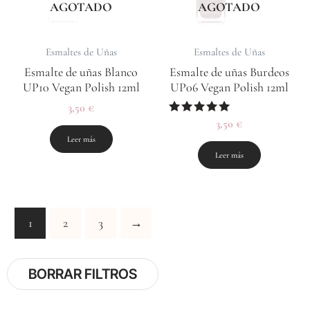
AGOTADO
AGOTADO
Esmaltes de Uñas
Esmaltes de Uñas
Esmalte de uñas Blanco
Esmalte de uñas Burdeos
UP10 Vegan Polish 12ml
UP06 Vegan Polish 12ml
3,50
€
Valorado
3,50
€
con
Leer más
5.00
de 5
Leer más
1
2
3
→
BORRAR FILTROS