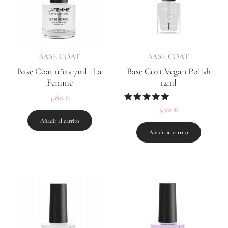
BASE COAT
BASE COAT
Base Coat uñas 7ml | La
Base Coat Vegan Polish
Femme
12ml
4,80
€
Valorado
3,50
€
con
Añadir al carrito
5.00
de 5
Añadir al carrito