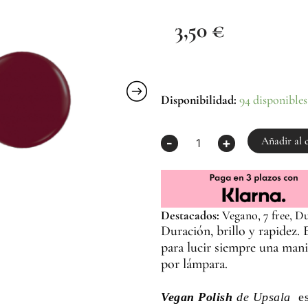
3,50
€
Esmalte
Disponibilidad:
94 disponibles
de
uñas
Berenjena
Añadir al 
-
+
UP507
Vegan
Polish
12ml
cantidad
Destacados:
Vegano, 7 free, Du
Duración, brillo y rapidez. 
para lucir siempre una mani
por lámpara.
Vegan Polish
de Upsala
es 