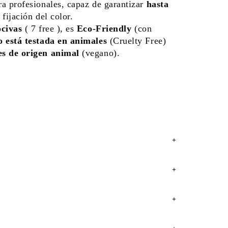
ra profesionales, capaz de garantizar
hasta
fijación del color.
ocivas
( 7 free ), es
Eco-Friendly
(con
o está testada en animales
(Cruelty Free)
es de origen animal
(vegano).
+
+
+
+