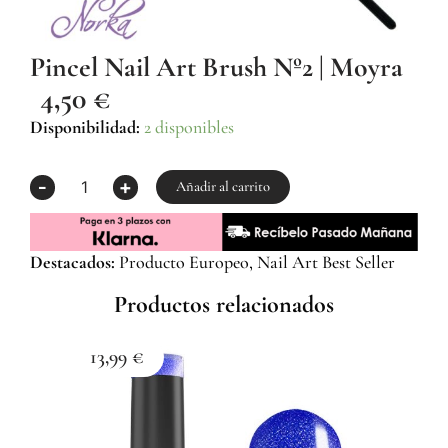
Pincel Nail Art Brush Nº2 | Moyra
4,50
€
Pincel
Disponibilidad:
2 disponibles
Nail
Art
-
+
Brush
Añadir al carrito
nº2
|
Moyra
Destacados:
Producto Europeo, Nail Art Best Seller
cantidad
Productos relacionados
13,99
€
1
Esma
Z059
Com