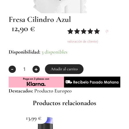
Fresa Cilindro Azul
12,90
€
(
1
Valorado
1
valoración de cliente)
con
5.00
de
5 en base
Fresa
Disponibilidad:
3 disponibles
a
Cilindro
valoración
Azul
-
+
de un
cantidad
Añadir al carrito
cliente
Destacados:
Producto Europeo
Productos relacionados
13,99
€
1
Esma
Z059