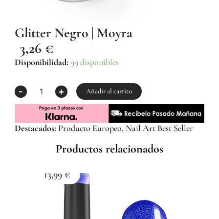
Glitter Negro | Moyra
3,26
€
Glitter
Disponibilidad:
99 disponibles
Negro
|
-
+
Moyra
Añadir al carrito
cantidad
Destacados:
Producto Europeo, Nail Art Best Seller
Productos relacionados
13,99
€
1
Esma
Z059
Com