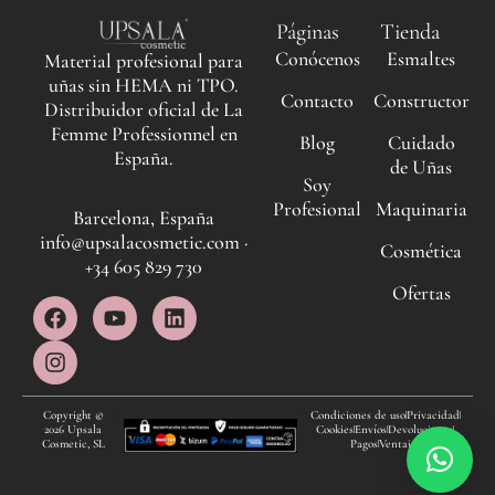
Páginas
Tienda
Conócenos
Esmaltes
Material profesional para
uñas sin HEMA ni TPO.
Contacto
Constructor
Distribuidor oficial de La
Femme Professionnel en
Blog
Cuidado
España.
de Uñas
Soy
Profesional
Maquinaria
Barcelona, España
info@upsalacosmetic.com ·
Cosmética
+34 605 829 730
Ofertas
F
I
Y
L
a
n
o
i
c
s
u
n
e
t
t
k
b
a
u
e
o
g
b
d
Copyright ©
Condiciones de uso
Privacidad
2026 Upsala
Cookies
Envíos
Devoluciones
o
r
e
i
Cosmetic, SL
Pagos
Ventajas
k
a
n
m