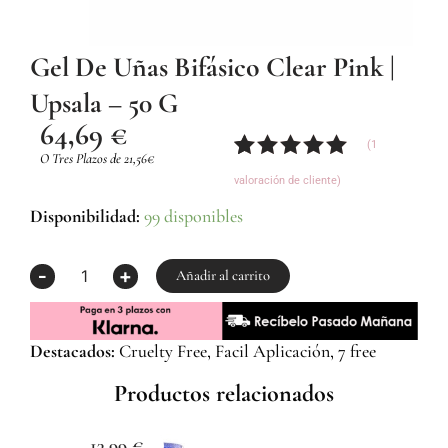
Gel De Uñas Bifásico Clear Pink |
Upsala – 50 G
64,69
€
(
1
O Tres Plazos de 21,56€
Valorado
1
valoración de cliente)
con
5.00
de
5 en base
Gel
Disponibilidad:
99 disponibles
a
de
valoración
uñas
-
+
de un
Bifásico
Añadir al carrito
cliente
Clear
Pink
|
Destacados:
Cruelty Free, Facil Aplicación, 7 free
Upsala
-
Productos relacionados
50
g
cantidad
13,99
€
1