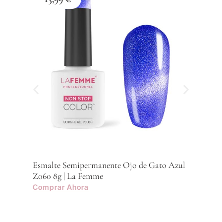
Esma
Z059
Com
Esmalte Semipermanente Ojo de Gato Azul
Z060 8g | La Femme
Comprar Ahora