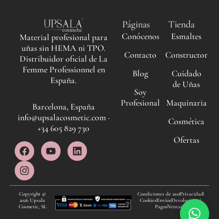
Páginas
Tienda
Conócenos
Esmaltes
Material profesional para
uñas sin HEMA ni TPO.
Contacto
Constructor
Distribuidor oficial de La
Femme Professionnel en
Blog
Cuidado
España.
de Uñas
Soy
Profesional
Maquinaria
Barcelona, España
info@upsalacosmetic.com ·
Cosmética
+34 605 829 730
Ofertas
F
I
Y
L
a
n
o
i
c
s
u
n
e
t
t
k
b
a
u
e
o
g
b
d
Copyright ©
Condiciones de uso
Privacidad
2026 Upsala
Cookies
Envíos
Devoluciones
o
r
e
i
Cosmetic, SL
Pagos
Ventajas
k
a
n