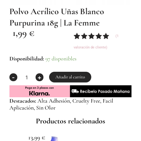
Polvo Acrílico Uñas Blanco
Purpurina 18g | La Femme
1,99
€
(
1
Valorado
1
valoración de cliente)
con
5.00
de
5 en base
Polvo
Disponibilidad:
97 disponibles
a
Acrílico
valoración
uñas
-
+
de un
Blanco
Añadir al carrito
cliente
Purpurina
18g
|
Destacados:
Alta Adhesión, Cruelty Free, Facil
La
Aplicación, Sin Olor
Femme
cantidad
Productos relacionados
13,99
€
1
Esma