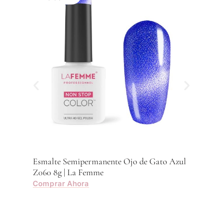
Z059
Com
Esmalte Semipermanente Ojo de Gato Azul
Z060 8g | La Femme
Comprar Ahora