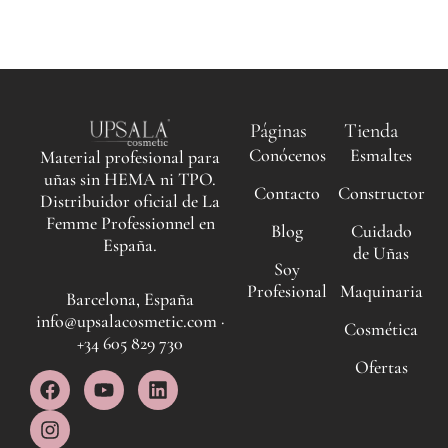
Páginas
Tienda
Conócenos
Esmaltes
Material profesional para
uñas sin HEMA ni TPO.
Contacto
Constructor
Distribuidor oficial de La
Femme Professionnel en
Blog
Cuidado
España.
de Uñas
Soy
Profesional
Maquinaria
Barcelona, España
info@upsalacosmetic.com ·
Cosmética
+34 605 829 730
Ofertas
F
I
Y
L
a
n
o
i
c
s
u
n
e
t
t
k