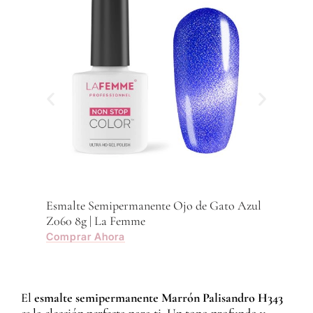
Com
Esmalte Semipermanente Ojo de Gato Azul
Z060 8g | La Femme
Comprar Ahora
El
esmalte semipermanente Marrón Palisandro H343