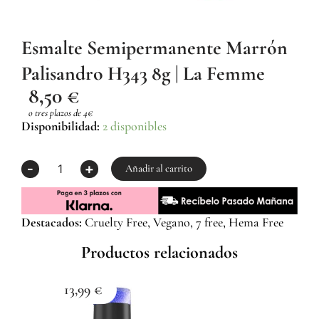
Esmalte Semipermanente Marrón
Palisandro H343 8g | La Femme
8,50
€
o tres plazos de 4€
Esmalte
Disponibilidad:
2 disponibles
Semipermanente
Marrón
-
+
Palisandro
Añadir al carrito
H343
8g
|
Destacados:
Cruelty Free, Vegano, 7 free, Hema Free
La
Femme
Productos relacionados
cantidad
13,99
€
1
Esma
Z059