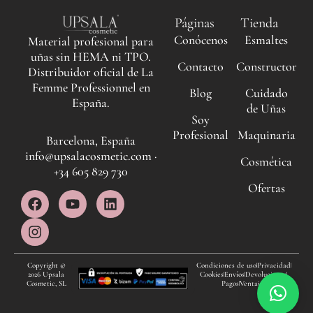
Páginas
Tienda
Conócenos
Esmaltes
Material profesional para
uñas sin HEMA ni TPO.
Contacto
Constructor
Distribuidor oficial de La
Femme Professionnel en
Blog
Cuidado
España.
de Uñas
Soy
Profesional
Maquinaria
Barcelona, España
info@upsalacosmetic.com ·
Cosmética
+34 605 829 730
Ofertas
F
I
Y
L
a
n
o
i
c
s
u
n
e
t
t
k
b
a
u
e
o
g
b
d
Copyright ©
Condiciones de uso
Privacidad
2026 Upsala
Cookies
Envíos
Devoluciones
o
r
e
i
Cosmetic, SL
Pagos
Ventajas
k
a
n
m