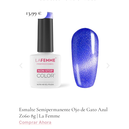
13,99
€
1
Esma
Z059
Com
Esmalte Semipermanente Ojo de Gato Azul
Z060 8g | La Femme
Comprar Ahora