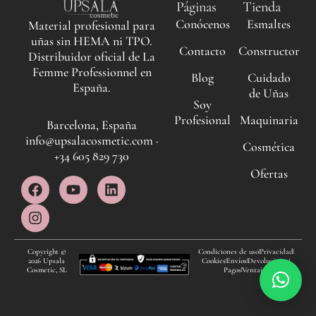
Páginas
Tienda
Conócenos
Esmaltes
Material profesional para
uñas sin HEMA ni TPO.
Contacto
Constructor
Distribuidor oficial de La
Femme Professionnel en
Blog
Cuidado
España.
de Uñas
Soy
Profesional
Maquinaria
Barcelona, España
info@upsalacosmetic.com ·
Cosmética
+34 605 829 730
Ofertas
F
I
Y
L
a
n
o
i
c
s
u
n
e
t
t
k
b
a
u
e
o
g
b
d
Copyright ©
Condiciones de uso
Privacidad
2026 Upsala
Cookies
Envíos
Devoluciones
o
r
e
i
Cosmetic, SL
Pagos
Ventajas
k
a
n
m