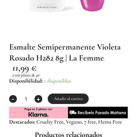
Esmalte Semipermanente Violeta
Rosado H282 8g | La Femme
11,99
€
o tres plazos de 4€
Esmalte
Disponibilidad:
1 disponibles
Semipermanente
Violeta
-
+
Rosado
Añadir al carrito
H282
8g
|
Destacados:
Cruelty Free, Vegano, 7 free, Hema Free
La
Femme
Productos relacionados
cantidad