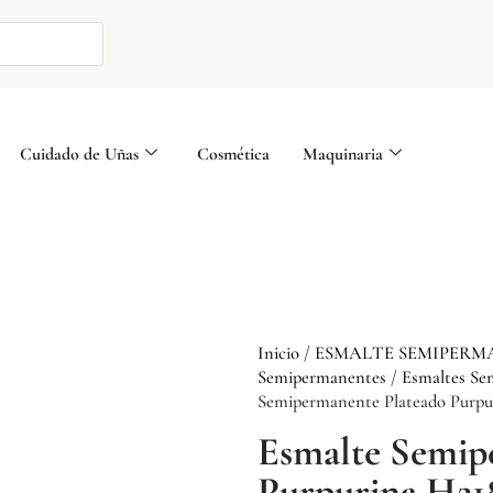
Cuidado de Uñas
Cosmética
Maquinaria
Inicio
/
ESMALTE SEMIPERM
Semipermanentes
/
Esmaltes Se
Semipermanente Plateado Purpu
Esmalte Semip
Purpurina H21