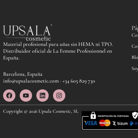
Pá
Co
Material profesional para uñas sin HEMA ni TPO.
Co
Distribuidor oficial de La Femme Professionnel en
Blo
España.
Soy
Barcelona, España
info@upsalacosmetic.com · +34 605 829 730
F
Y
L
I
a
o
i
n
c
u
n
s
e
t
k
t
Copyright © 2026 Upsala Cosmetic, SL
b
u
e
a
o
b
d
g
o
e
i
r
k
n
a