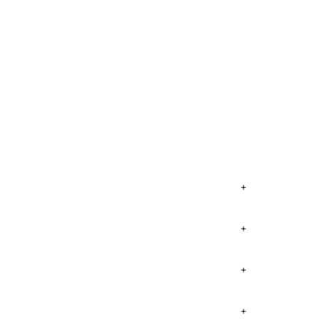
+
+
+
+