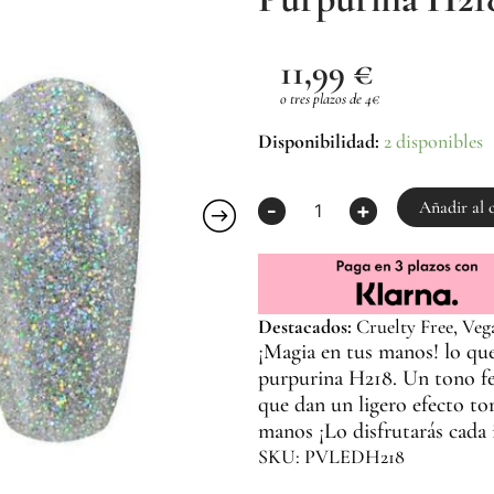
11,99
€
o tres plazos de 4€
Esmalte
Disponibilidad:
2 disponibles
Semipermanente
Plateado
Purpurina
Añadir al 
-
+
H218
8g
|
La
Femme
Destacados:
Cruelty Free, Veg
cantidad
¡Magia en tus manos! lo que
purpurina H218. Un tono fe
que dan un ligero efecto to
manos ¡Lo disfrutarás cada 
SKU: PVLEDH218