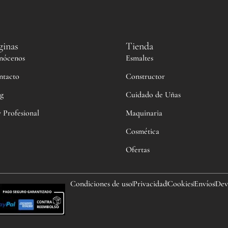
ginas
Tienda
nócenos
Esmaltes
ntacto
Constructor
g
Cuidado de Uñas
 Profesional
Maquinaria
Cosmética
Ofertas
Condiciones de uso
Privacidad
Cookies
Envíos
Dev