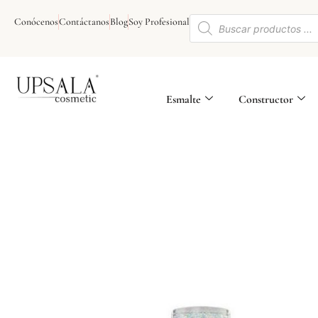
Ir
Búsqueda
al
Conócenos
Contáctanos
Blog
Soy Profesional
de
contenido
productos
Esmalte
Constructor