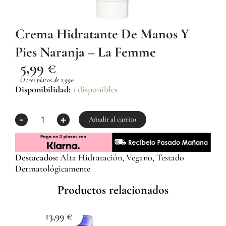
Crema Hidratante De Manos Y
Pies Naranja – La Femme
5,99
€
O tres plazos de 2,99€
Crema
Disponibilidad:
1 disponibles
Hidratante
de
-
+
Manos
Añadir al carrito
y
Pies
Naranja
Destacados:
Alta Hidratación, Vegano, Testado
-
Dermatológicamente
La
Femme
Productos relacionados
cantidad
13,99
€
1