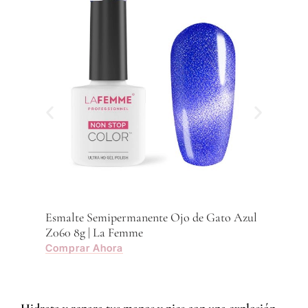
Esmalte Semipermanente Ojo de Gato Azul
Esma
Z060 8g | La Femme
Z059
Comprar Ahora
Com