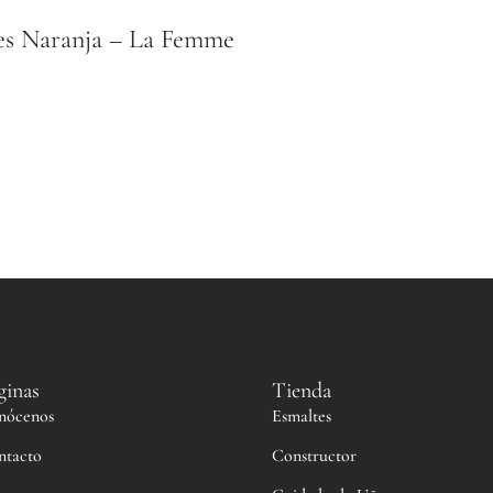
es Naranja – La Femme
ginas
Tienda
nócenos
Esmaltes
ntacto
Constructor