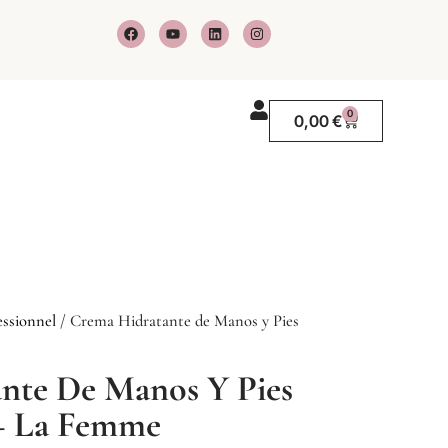
F
Y
L
I
a
o
i
n
c
u
n
s
e
t
k
t
b
u
e
a
o
b
d
g
o
e
i
r
0
Carrito
0,00
€
k
n
a
m
ssionnel
/ Crema Hidratante de Manos y Pies
nte De Manos Y Pies
 – La Femme