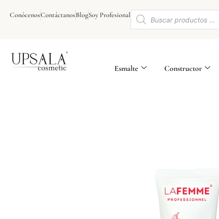
Ir
Búsqueda
al
Conócenos
Contáctanos
Blog
Soy Profesional
de
contenido
productos
Esmalte
Constructor