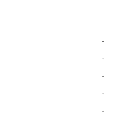
+
+
+
+
+