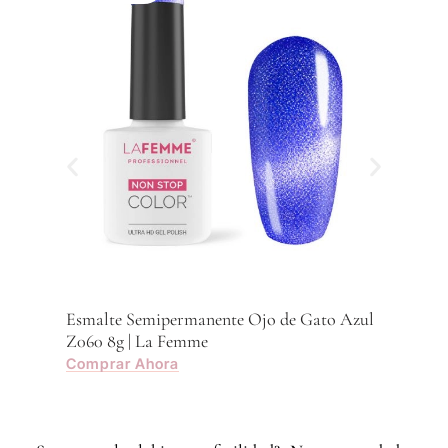
Z059
Com
Esmalte Semipermanente Ojo de Gato Azul
Z060 8g | La Femme
Comprar Ahora