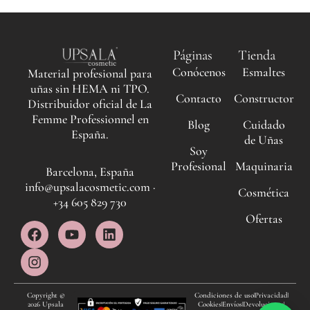
Páginas
Tienda
Conócenos
Esmaltes
Material profesional para
uñas sin HEMA ni TPO.
Contacto
Constructor
Distribuidor oficial de La
Femme Professionnel en
Blog
Cuidado
España.
de Uñas
Soy
Profesional
Maquinaria
Barcelona, España
info@upsalacosmetic.com ·
Cosmética
+34 605 829 730
Ofertas
F
I
Y
L
a
n
o
i
c
s
u
n
e
t
t
k
b
a
u
e
o
g
b
d
Copyright ©
Condiciones de uso
Privacidad
2026 Upsala
Cookies
Envíos
Devoluciones