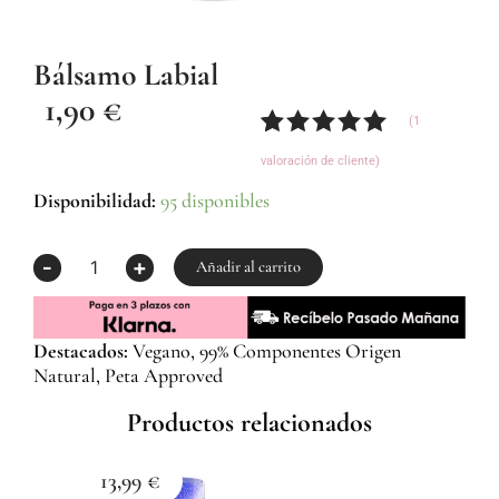
Bálsamo Labial
1,90
€
(
1
Valorado
1
valoración de cliente)
con
5.00
de
5 en base
Bálsamo
Disponibilidad:
95 disponibles
a
Labial
valoración
cantidad
-
+
de un
Añadir al carrito
cliente
Destacados:
Vegano, 99% Componentes Origen
Natural, Peta Approved
Productos relacionados
13,99
€
1
Esma