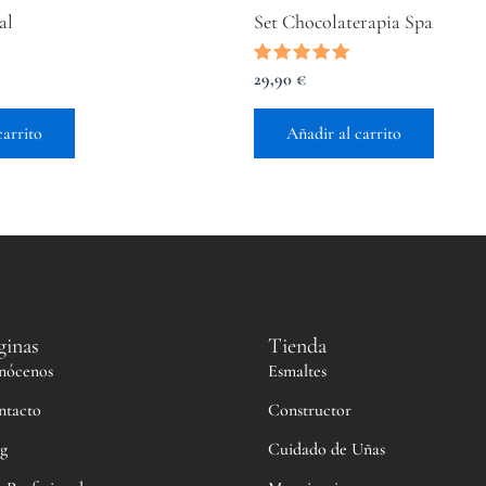
al
Set Chocolaterapia Spa
Valorado
29,90
€
con
5.00
de 5
carrito
Añadir al carrito
ginas
Tienda
nócenos
Esmaltes
ntacto
Constructor
g
Cuidado de Uñas