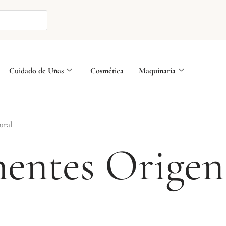
Cuidado de Uñas
Cosmética
Maquinaria
ural
ntes Origen