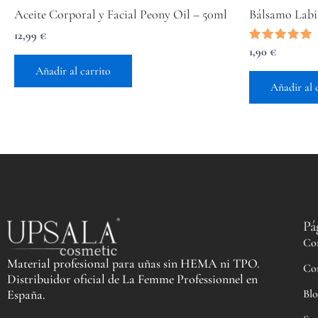
Aceite Corporal y Facial Peony Oil – 50ml
Bálsamo Labi
12,99
€
Valorado
1,90
€
con
Añadir al carrito
5.00
de 5
Añadir al 
Pá
Co
Material profesional para uñas sin HEMA ni TPO.
Co
Distribuidor oficial de La Femme Professionnel en
Blo
España.