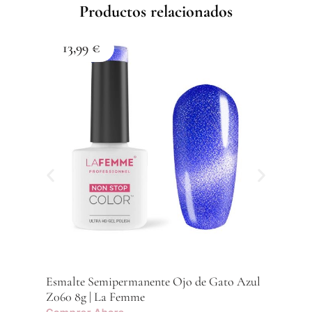
Productos relacionados
13,99
€
1
Esma
Z059
Com
Esmalte Semipermanente Ojo de Gato Azul
Z060 8g | La Femme