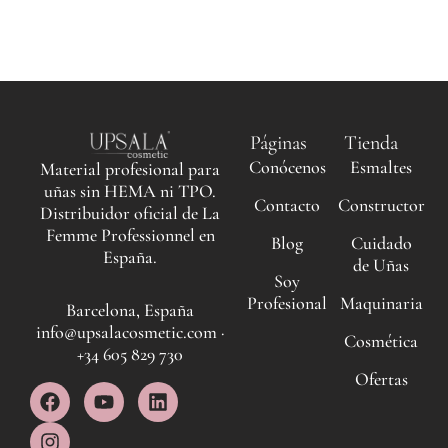
Páginas
Tienda
Conócenos
Esmaltes
Material profesional para
uñas sin HEMA ni TPO.
Contacto
Constructor
Distribuidor oficial de La
Femme Professionnel en
Blog
Cuidado
España.
de Uñas
Soy
Profesional
Maquinaria
Barcelona, España
info@upsalacosmetic.com ·
Cosmética
+34 605 829 730
Ofertas
F
I
Y
L
a
n
o
i
c
s
u
n