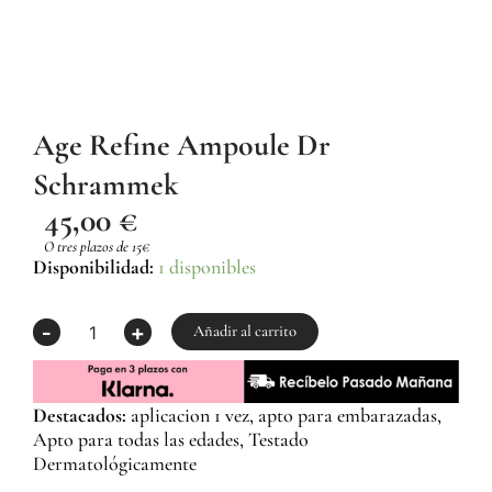
Age Refine Ampoule Dr
Schrammek
45,00
€
O tres plazos de 15€
Age
Disponibilidad:
1 disponibles
Refine
Ampoule
-
+
Dr
Añadir al carrito
Schrammek
cantidad
Destacados:
aplicacion 1 vez, apto para embarazadas,
Apto para todas las edades, Testado
Dermatológicamente