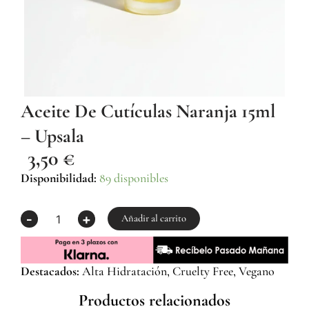
Aceite De Cutículas Naranja 15ml
– Upsala
3,50
€
Aceite
Disponibilidad:
89 disponibles
de
Cutículas
-
+
Naranja
Añadir al carrito
15ml
-
Upsala
Destacados:
Alta Hidratación, Cruelty Free, Vegano
cantidad
Productos relacionados