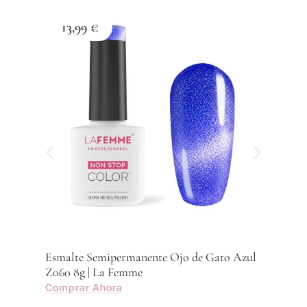
13,99
€
1
Esma
Z059
Com
Esmalte Semipermanente Ojo de Gato Azul
Z060 8g | La Femme
Comprar Ahora