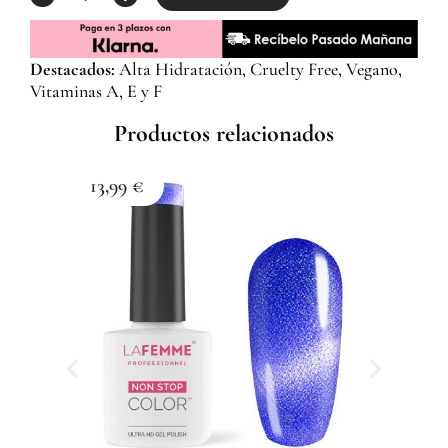
Destacados:
Alta Hidratación, Cruelty Free, Vegano,
Vitaminas A, E y F
Productos relacionados
13,99
€
1
Esma
Z059
Com