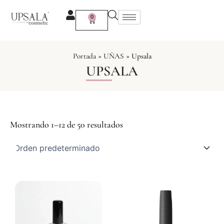
Ir
al
0
Carrito
contenido
Portada
»
UÑAS
»
Upsala
UPSALA
Mostrando 1–12 de 50 resultados