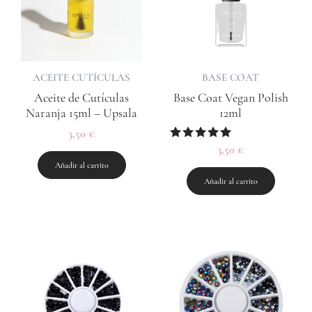
ACEITE CUTÍCULAS
BASE COAT
Aceite de Cutículas
Base Coat Vegan Polish
Naranja 15ml – Upsala
12ml
3,50
€
Valorado
3,50
€
con
Añadir al carrito
5.00
de 5
Añadir al carrito