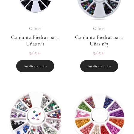
Glitter
Glitter
Conjunto Piedras para
Conjunto Piedras para
Uñas nº1
Uñas nº3
5,65
€
5,65
€
Añadir al carrito
Añadir al carrito