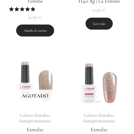
Femme
H411 8g | La Femme
11,99
€
Valorado
11,99
€
con
Leer más
5.00
de 5
Añadir al carrito
AGOTADO
Colores Esmaltes
Colores Esmaltes
Semipermanentes
Semipermanentes
Esmalte
Esmalte