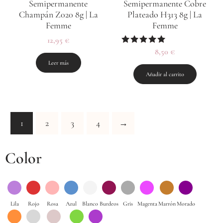
Semipermanente
Semipermanente Cobre
Champán Z020 8g | La
Plateado H313 8g | La
Femme
Femme
12,95
€
Valorado
8,50
€
con
Leer más
5.00
de 5
Añadir al carrito
1
2
3
4
→
Color