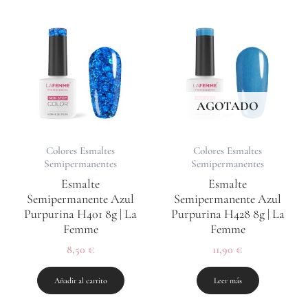
AGOTADO
Colores Esmaltes
Colores Esmaltes
Semipermanentes
Semipermanentes
Esmalte
Esmalte
Semipermanente Azul
Semipermanente Azul
Purpurina H401 8g | La
Purpurina H428 8g | La
Femme
Femme
8,50
€
11,90
€
Añadir al carrito
Leer más