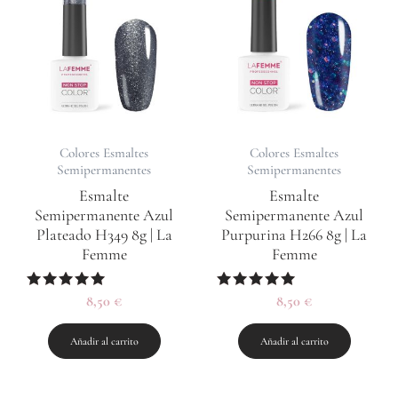
Colores Esmaltes
Colores Esmaltes
Semipermanentes
Semipermanentes
Esmalte
Esmalte
Semipermanente Azul
Semipermanente Azul
Plateado H349 8g | La
Purpurina H266 8g | La
Femme
Femme
Valorado
8,50
€
Valorado
8,50
€
con
con
5.00
5.00
de 5
de 5
Añadir al carrito
Añadir al carrito