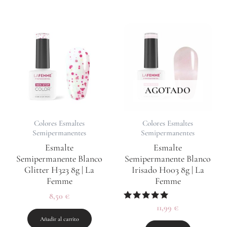
AGOTADO
Colores Esmaltes
Colores Esmaltes
Semipermanentes
Semipermanentes
Esmalte
Esmalte
Semipermanente Blanco
Semipermanente Blanco
Glitter H323 8g | La
Irisado H003 8g | La
Femme
Femme
8,50
€
Valorado
11,99
€
con
Añadir al carrito
5.00