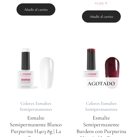
Valorado
11,99
€
con
Añadir al carrito
5.00
de 5
Añadir al carrito
AGOTADO
Colores Esmaltes
Colores Esmaltes
Semipermanentes
Semipermanentes
Esmalte
Esmalte
Semipermanente Blanco
Semipermanente
Purpurina H403 8g | La
Burdeos con Purpurina