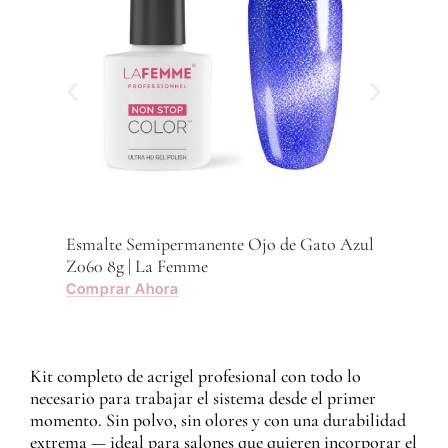
Esmalte Semipermanente Ojo de Gato Azul
Esma
Z060 8g | La Femme
Z059
Comprar Ahora
Com
Kit completo de acrigel profesional con todo lo
necesario para trabajar el sistema desde el primer
momento. Sin polvo, sin olores y con una durabilidad
extrema — ideal para salones que quieren incorporar el