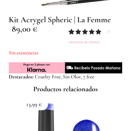
Kit Acrygel Spheric | La Femme
89,00
€
(
1
Valorado
1
valoración de cliente)
con
5.00
de
5 en base
Sin existencias
a
valoración
de un
cliente
Destacados:
Cruelty Free, Sin Olor, 7 free
Productos relacionados
13,99
€
1