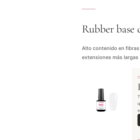
Rubber base 
Alto contenido en fibra
extensiones más largas
C
T
q
e