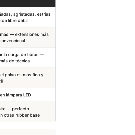
das, agrietadas, estrías
de libre débil
 más — extensiones más
 convencional
 la carga de fibras —
 más de técnica
el polvo es más fino y
il
en lámpara LED
ite — perfecto
n otras rubber base