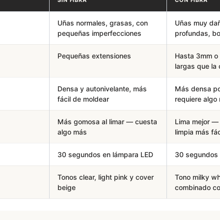
SIN FIBRA
CON FIBRA
Uñas normales, grasas, con
Uñas muy daña
pequeñas imperfecciones
profundas, bor
Pequeñas extensiones
Hasta 3mm o
largas que la
Densa y autonivelante, más
Más densa por
fácil de moldear
requiere algo
Más gomosa al limar — cuesta
Lima mejor — 
algo más
limpia más fác
30 segundos en lámpara LED
30 segundos 
Tonos clear, light pink y cover
Tono milky wh
beige
combinado co