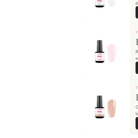
p
T
R
e
C
t