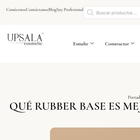
Ir
Búsqueda
al
Conócenos
Contáctanos
Blog
Soy Profesional
de
contenido
productos
Esmalte
Constructor
Portad
QUÉ RUBBER BASE ES ME