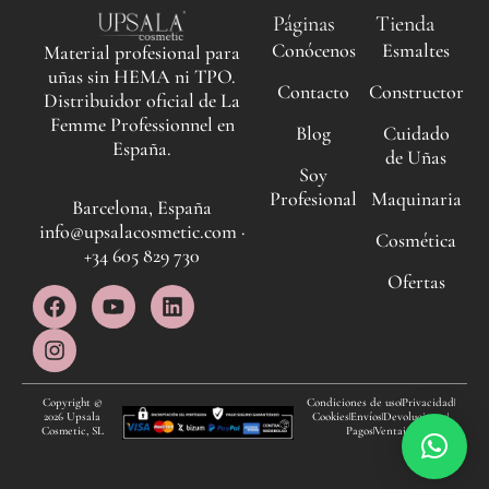
Páginas
Tienda
Conócenos
Esmaltes
Material profesional para
uñas sin HEMA ni TPO.
Contacto
Constructor
Distribuidor oficial de La
Femme Professionnel en
Blog
Cuidado
España.
de Uñas
Soy
Profesional
Maquinaria
Barcelona, España
info@upsalacosmetic.com ·
Cosmética
+34 605 829 730
Ofertas
F
I
Y
L
a
n
o
i
c
s
u
n
e
t
t
k
b
a
u
e
o
g
b
d
Copyright ©
Condiciones de uso
Privacidad
2026 Upsala
Cookies
Envíos
Devoluciones
o
r
e
i
Cosmetic, SL
Pagos
Ventajas
k
a
n
m