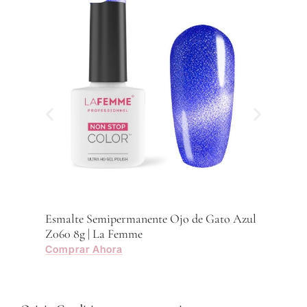
Z059
Com
Esmalte Semipermanente Ojo de Gato Azul
Z060 8g | La Femme
Comprar Ahora