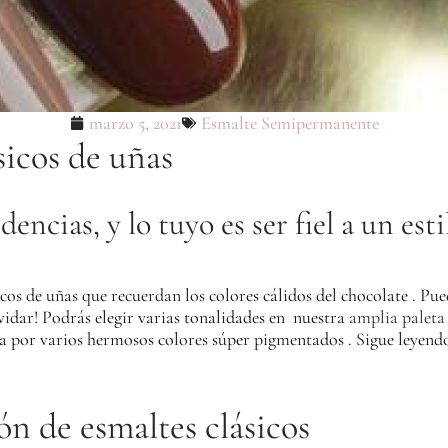
marzo 5, 2021
Esmalte Semipermanente
sicos de uñas
ncias, y lo tuyo es ser fiel a un estil
icos de uñas que recuerdan los colores cálidos del chocolate . P
idar! Podrás elegir varias tonalidades en nuestra
amplia paleta 
a por varios hermosos colores súper pigmentados .
Sigue leyendo
ón de esmaltes clásicos