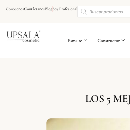
Ir
Búsqueda
al
Conócenos
Contáctanos
Blog
Soy Profesional
de
contenido
productos
Esmalte
Constructor
LOS 5 M