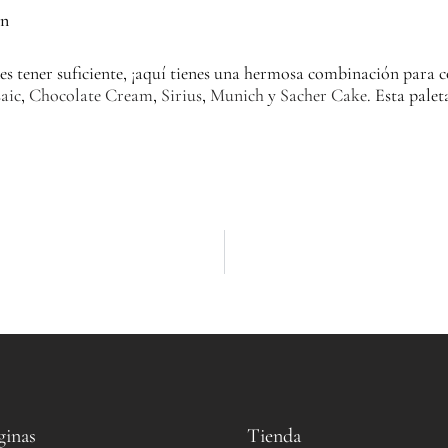
edes tener suficiente, ¡aquí tienes una hermosa combinación para 
aic
,
Chocolate Cream
,
Sirius
,
Munich
y
Sacher Cake
.
Esta palet
ginas
Tienda