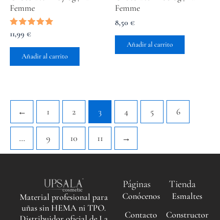
Femme
Femme
8,50
€
Valorado
11,99
€
con
Añadir al carrito
5.00
de 5
Añadir al carrito
←
1
2
3
4
5
6
…
9
10
11
→
Páginas
Tienda
Conócenos
Esmaltes
Material profesional para
uñas sin HEMA ni TPO.
Contacto
Constructor
Distribuidor oficial de La