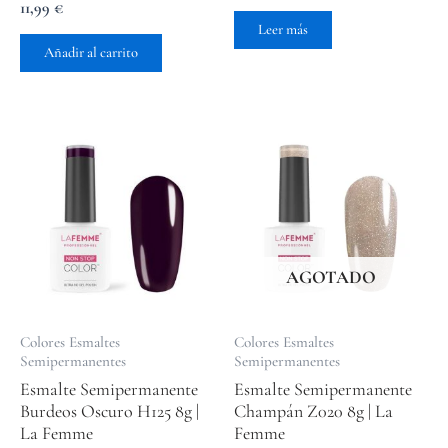
Valorado
11,99
€
con
Leer más
5.00
de 5
Añadir al carrito
AGOTADO
Colores Esmaltes
Colores Esmaltes
Semipermanentes
Semipermanentes
Esmalte Semipermanente
Esmalte Semipermanente
Burdeos Oscuro H125 8g |
Champán Z020 8g | La
La Femme
Femme