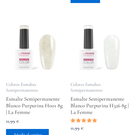
Colores Esmaltes
Colores Esmaltes
Semipermanentes
Semipermanentes
Esmalte Semipermanente
Esmalte Semipermanente
Blanco Purpurina H001 8g
Blanco Purpurina H326 8g |
| La Femme
La Femme
11,99
€
Valorado
11,99
€
con
Añadir al carrito