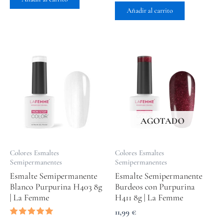
5.00
de 5
Añadir al carrito
AGOTADO
Colores Esmaltes
Colores Esmaltes
Semipermanentes
Semipermanentes
Esmalte Semipermanente
Esmalte Semipermanente
Blanco Purpurina H403 8g
Burdeos con Purpurina
| La Femme
H411 8g | La Femme
11,99
€