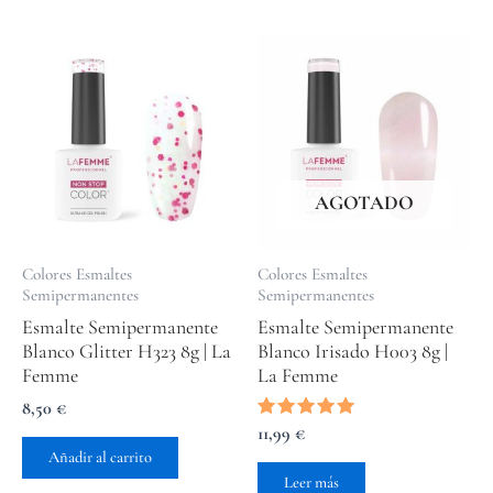
AGOTADO
Colores Esmaltes
Colores Esmaltes
Semipermanentes
Semipermanentes
Esmalte Semipermanente
Esmalte Semipermanente
Blanco Glitter H323 8g | La
Blanco Irisado H003 8g |
Femme
La Femme
8,50
€
Valorado
11,99
€
con
Añadir al carrito
5.00
de 5
Leer más