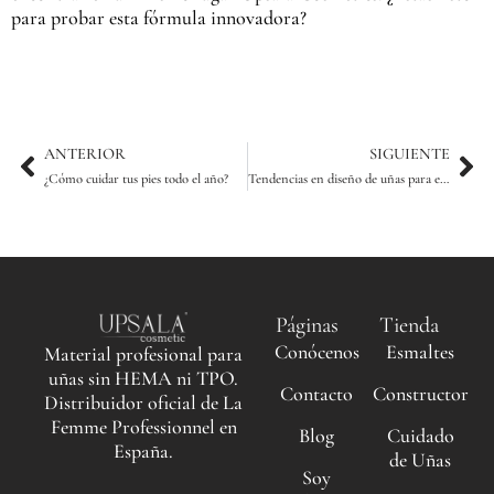
para probar esta fórmula innovadora?
Ant
Sig
ANTERIOR
SIGUIENTE
¿Cómo cuidar tus pies todo el año?
Tendencias en diseño de uñas para el 2021
Páginas
Tienda
Conócenos
Esmaltes
Material profesional para
uñas sin HEMA ni TPO.
Contacto
Constructor
Distribuidor oficial de La
Femme Professionnel en
Blog
Cuidado
España.
de Uñas
Soy