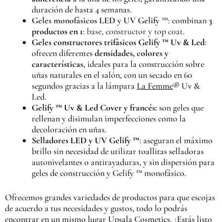
duración de hasta 4 semanas.
Geles monofásicos LED y UV Gelify
™: combinan
3
productos en 1
:
base, constructor y top coat
.
Geles constructores trifásicos Gelify ™ Uv & Led
:
ofrecen diferentes
densidades, colores y
características
, ideales para la construcción sobre
uñas naturales en el salón, con un secado en 60
segundos gracias a la lámpara
La Femme
® Uv &
Led.
Gelify ™ Uv & Led Cover y francés:
son geles que
rellenan y disimulan imperfecciones como la
decoloración en uñas.
Selladores LED y UV Gelify ™
: aseguran el máximo
brillo sin necesidad de utilizar toallitas selladoras
autonivelantes o antirayaduras, y sin dispersión para
geles de construcción y Gelify ™ monofásico.
Ofrecemos grandes variedades de productos para que escojas
de acuerdo a tus necesidades y gustos, todo lo podrás
encontrar en un mismo lugar Upsala Cosmetics. ¿Estás listo