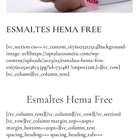
ESMALTES HEMA FREE
[vc_section css=».vc_custom_1676025212514{background-
image: url(https://upsalacosmetic.com/wp-
content/uploads/2023/02/esmaltes-hema-free-
e1676025203813.jpg?id=75148) !important;}»][vc_row]
[vc_column][vc_column_text]
Esmaltes Hema Free
[/vc_column_text][/vc_column][/vc_row][/vc_section]
[vc_row][vc_column margin_top=»20px»
margin_bottom=»20px»][vc_column_text
spacing_heading=»» spacing_heading_tab=»»