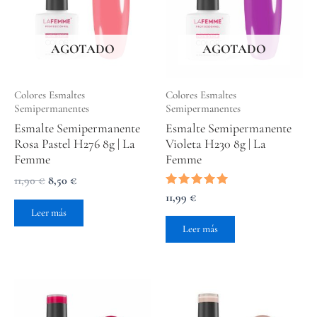
11,90 €.
8,50 €.
AGOTADO
AGOTADO
Colores Esmaltes
Colores Esmaltes
Semipermanentes
Semipermanentes
Esmalte Semipermanente
Esmalte Semipermanente
Rosa Pastel H276 8g | La
Violeta H230 8g | La
Femme
Femme
11,90
€
8,50
€
Valorado
11,99
€
con
Leer más
5.00
de 5
Leer más