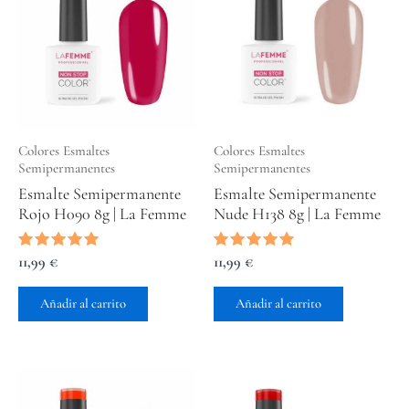
Colores Esmaltes
Colores Esmaltes
Semipermanentes
Semipermanentes
Esmalte Semipermanente
Esmalte Semipermanente
Rojo H090 8g | La Femme
Nude H138 8g | La Femme
Valorado
11,99
€
Valorado
11,99
€
con
con
5.00
5.00
de 5
de 5
Añadir al carrito
Añadir al carrito