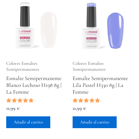
Colores Esmaltes
Colores Esmaltes
Semipermanentes
Semipermanentes
Esmalte Semipermanente
Esmalte Semipermanente
Blanco Lechoso H198 8g |
Lila Pastel H330 8g | La
La Femme
Femme
Valorado
11,99
€
Valorado
11,99
€
con
con
5.00
5.00
de 5
de 5
Añadir al carrito
Añadir al carrito