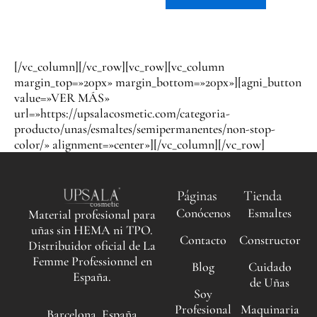
[/vc_column][/vc_row][vc_row][vc_column
margin_top=»20px» margin_bottom=»20px»][agni_button
value=»VER MÁS»
url=»https://upsalacosmetic.com/categoria-
producto/unas/esmaltes/semipermanentes/non-stop-
color/» alignment=»center»][/vc_column][/vc_row]
Páginas
Tienda
Conócenos
Esmaltes
Material profesional para
uñas sin HEMA ni TPO.
Contacto
Constructor
Distribuidor oficial de La
Femme Professionnel en
Blog
Cuidado
España.
de Uñas
Soy
Profesional
Maquinaria
Barcelona, España