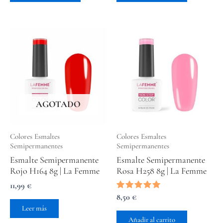
AGOTADO
Colores Esmaltes
Colores Esmaltes
Semipermanentes
Semipermanentes
Esmalte Semipermanente
Esmalte Semipermanente
Rojo H164 8g | La Femme
Rosa H258 8g | La Femme
11,99
€
Valorado
8,50
€
con
Leer más
5.00
de 5
Añadir al carrito