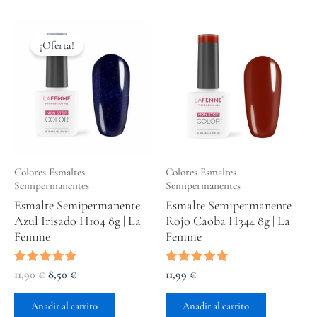
El
El
precio
precio
¡Oferta!
original
actual
era:
es:
11,90 €.
8,50 €.
Colores Esmaltes
Colores Esmaltes
Semipermanentes
Semipermanentes
Esmalte Semipermanente
Esmalte Semipermanente
Azul Irisado H104 8g | La
Rojo Caoba H344 8g | La
Femme
Femme
Valorado
11,90
€
8,50
€
Valorado
11,99
€
con
con
5.00
5.00
de 5
de 5
Añadir al carrito
Añadir al carrito