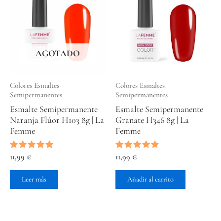
AGOTADO
Colores Esmaltes
Colores Esmaltes
Semipermanentes
Semipermanentes
Esmalte Semipermanente
Esmalte Semipermanente
Naranja Flúor H103 8g | La
Granate H346 8g | La
Femme
Femme
Valorado
11,99
€
Valorado
11,99
€
con
con
5.00
4.67
de 5
de 5
Leer más
Añadir al carrito