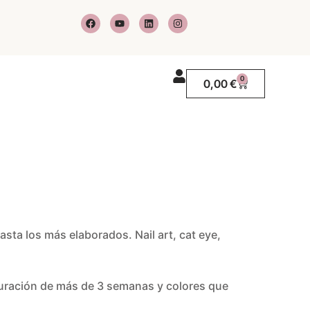
F
Y
L
I
a
o
i
n
c
u
n
s
e
t
k
t
b
u
e
a
o
b
d
g
o
e
i
r
0
Carrito
0,00
€
k
n
a
m
)
ta los más elaborados. Nail art, cat eye,
ración de más de 3 semanas y colores que