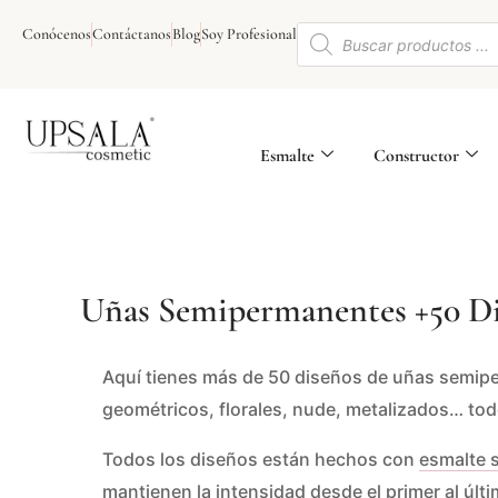
Ir
Búsqueda
al
Conócenos
Contáctanos
Blog
Soy Profesional
de
contenido
productos
Esmalte
Constructor
Uñas Semipermanentes +50 Dis
Aquí tienes más de 50 diseños de uñas semiper
geométricos, florales, nude, metalizados… to
Todos los diseños están hechos con
esmalte 
mantienen la intensidad desde el primer al últi