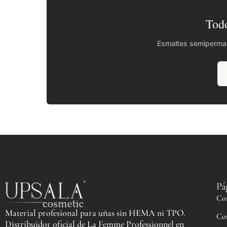
Todo
Esmaltes semipermane
Pá
Co
Material profesional para uñas sin HEMA ni TPO.
Co
Distribuidor oficial de La Femme Professionnel en