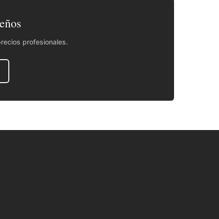
seños
recios profesionales.