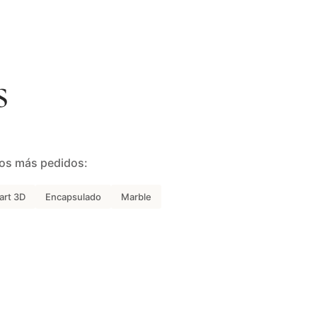
s
los más pedidos:
 art 3D
Encapsulado
Marble