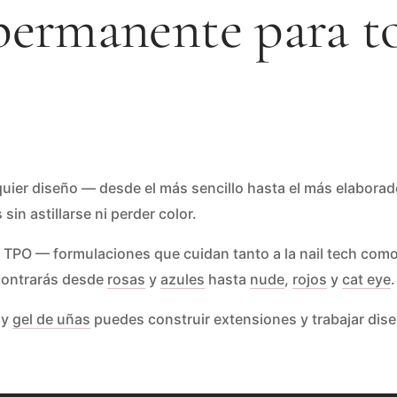
permanente para to
ier diseño — desde el más sencillo hasta el más elaborado. 
n astillarse ni perder color.
O — formulaciones que cuidan tanto a la nail tech como a l
ontrarás desde
rosas
y
azules
hasta
nude
,
rojos
y
cat eye
.
y
gel de uñas
puedes construir extensiones y trabajar dis