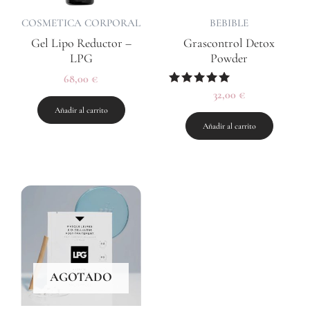
COSMETICA CORPORAL
BEBIBLE
Gel Lipo Reductor –
Grascontrol Detox
LPG
Powder
68,00
€
Valorado
32,00
€
con
Añadir al carrito
5.00
de 5
Añadir al carrito
AGOTADO