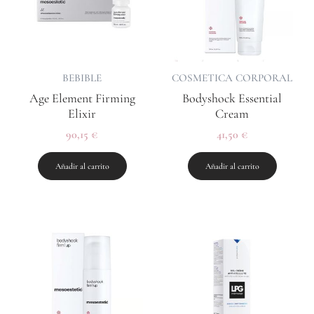
BEBIBLE
COSMETICA CORPORAL
Age Element Firming
Bodyshock Essential
Elixir
Cream
90,15
€
41,50
€
Añadir al carrito
Añadir al carrito