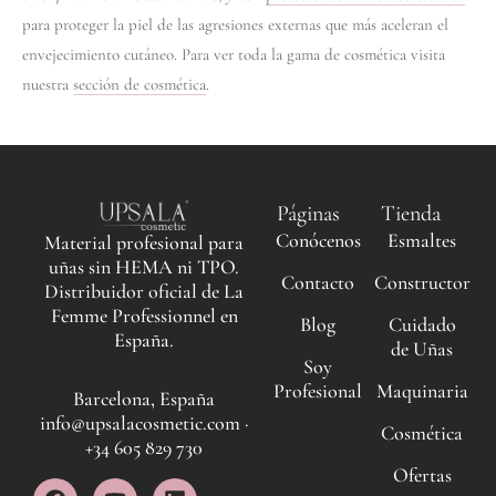
para proteger la piel de las agresiones externas que más aceleran el
envejecimiento cutáneo. Para ver toda la gama de cosmética visita
nuestra
sección de cosmética
.
Páginas
Tienda
Conócenos
Esmaltes
Material profesional para
uñas sin HEMA ni TPO.
Contacto
Constructor
Distribuidor oficial de La
Femme Professionnel en
Blog
Cuidado
España.
de Uñas
Soy
Profesional
Maquinaria
Barcelona, España
info@upsalacosmetic.com ·
Cosmética
+34 605 829 730
Ofertas
F
I
Y
L