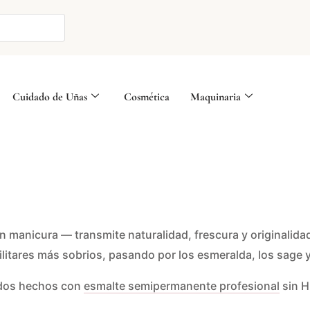
Cuidado de Uñas
Cosmética
Maquinaria
en manicura — transmite naturalidad, frescura y originali
itares más sobrios, pasando por los esmeralda, los sage y
todos hechos con
esmalte semipermanente profesional
sin H