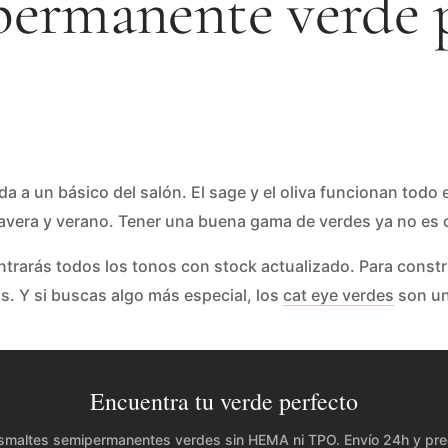
permanente verde 
a a un básico del salón. El sage y el oliva funcionan todo 
mavera y verano. Tener una buena gama de verdes ya no es op
trarás todos los tonos con stock actualizado. Para constr
. Y si buscas algo más especial, los
cat eye verdes
son un
Encuentra tu verde perfecto
maltes semipermanentes verdes sin HEMA ni TPO. Envío 24h y prec