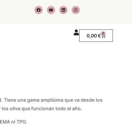
F
Y
L
I
a
o
i
n
c
u
n
s
e
t
k
t
b
u
e
a
o
b
d
g
o
e
i
r
0
Carrito
0,00
€
k
n
a
m
dad. Tiene una gama amplísima que va desde los
 los oliva que funcionan todo el año.
EMA ni TPO.