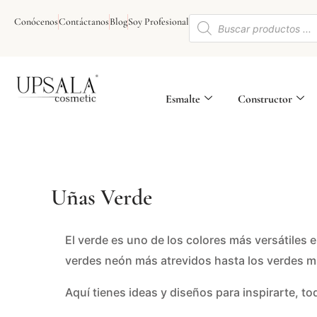
Ir
Búsqueda
al
Conócenos
Contáctanos
Blog
Soy Profesional
de
contenido
productos
Esmalte
Constructor
Uñas Verde
El verde es uno de los colores más versátiles 
verdes neón más atrevidos hasta los verdes mil
Aquí tienes ideas y diseños para inspirarte, 