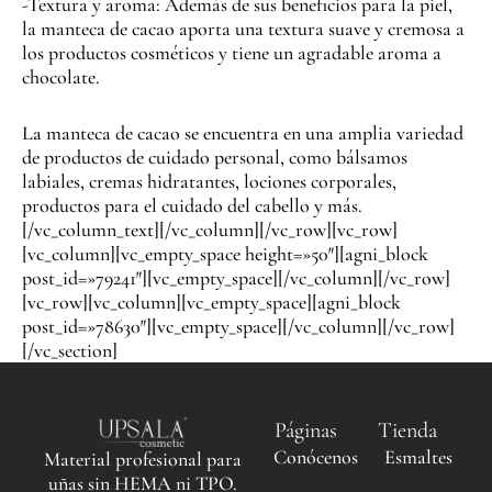
-Textura y aroma: Además de sus beneficios para la piel,
la manteca de cacao aporta una textura suave y cremosa a
los productos cosméticos y tiene un agradable aroma a
chocolate.
La manteca de cacao se encuentra en una amplia variedad
de productos de cuidado personal, como bálsamos
labiales, cremas hidratantes, lociones corporales,
productos para el cuidado del cabello y más.
[/vc_column_text][/vc_column][/vc_row][vc_row]
[vc_column][vc_empty_space height=»50″][agni_block
post_id=»79241″][vc_empty_space][/vc_column][/vc_row]
[vc_row][vc_column][vc_empty_space][agni_block
post_id=»78630″][vc_empty_space][/vc_column][/vc_row]
[/vc_section]
Páginas
Tienda
Conócenos
Esmaltes
Material profesional para
uñas sin HEMA ni TPO.