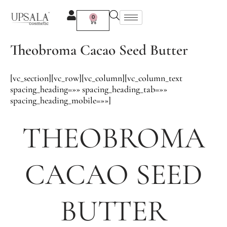
Ir
al
0
Carrito
contenido
Theobroma Cacao Seed Butter
[vc_section][vc_row][vc_column][vc_column_text
spacing_heading=»» spacing_heading_tab=»»
spacing_heading_mobile=»»]
THEOBROMA
CACAO SEED
BUTTER