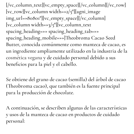
[/vc_column_text][vc_empty_space][/vc_column][/vc_row]
[vc_row][vc_column width=»2/5″][agni_image
img_url=»80801″][vc_empty_space][/vc_column]
[vc_column width=»3/5″][vc_column_text
spacing_heading=»» spacing_heading_tab=»»
spacing_heading_mobile=»»]Theobroma Cacao Seed
Butter, conocida comúnmente como manteca de cacao, es
un ingrediente ampliamente utilizado en la industria de la
cosmética vegana
y de cuidado personal debido a sus
beneficios para la piel y el cabello.
Se obtiene del grano de cacao (semilla) del árbol de cacao
(Theobroma cacao), que también es la fuente principal
para la producción de chocolate.
A continuación, se describen algunas de las características
y usos de la manteca de cacao en productos de cuidado
personal: