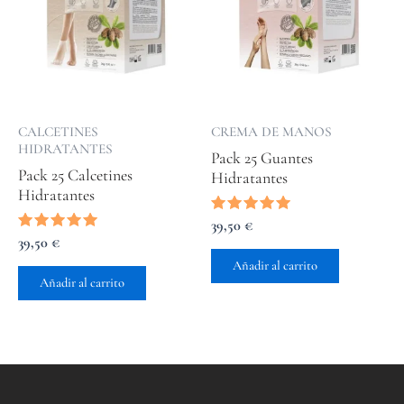
CALCETINES
CREMA DE MANOS
HIDRATANTES
Pack 25 Guantes
Pack 25 Calcetines
Hidratantes
Hidratantes
Valorado
39,50
€
con
Valorado
39,50
€
5.00
con
de 5
Añadir al carrito
5.00
de 5
Añadir al carrito