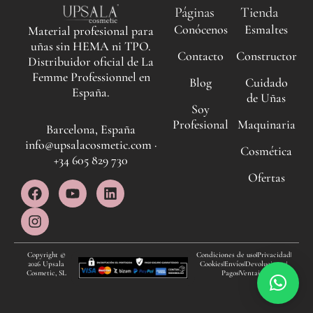
Páginas
Tienda
Conócenos
Esmaltes
Material profesional para
uñas sin HEMA ni TPO.
Contacto
Constructor
Distribuidor oficial de La
Femme Professionnel en
Blog
Cuidado
España.
de Uñas
Soy
Profesional
Maquinaria
Barcelona, España
info@upsalacosmetic.com ·
Cosmética
+34 605 829 730
Ofertas
F
I
Y
L
a
n
o
i
c
s
u
n
e
t
t
k
b
a
u
e
o
g
b
d
Copyright ©
Condiciones de uso
Privacidad
2026 Upsala
Cookies
Envíos
Devoluciones
o
r
e
i
Cosmetic, SL
Pagos
Ventajas
k
a
n
m