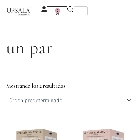
Ir
al
0
Carrito
contenido
un par
Mostrando los 2 resultados