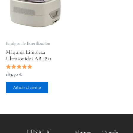
Equipos de Esterilización
Máquina Limpieza
Ultrasonidos AB 4821
Valorado
189,50
€
con
5.00
de 5
Añadir al carrito
Páginas
Tienda