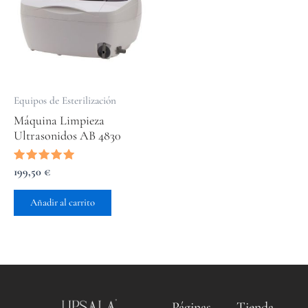
Equipos de Esterilización
Máquina Limpieza
Ultrasonidos AB 4830
Valorado
199,50
€
con
5.00
de 5
Añadir al carrito
Páginas
Tienda