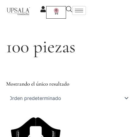
Ir
al
0
Carrito
contenido
100 piezas
Mostrando el único resultado
Rango
Este
de
producto
precios:
tiene