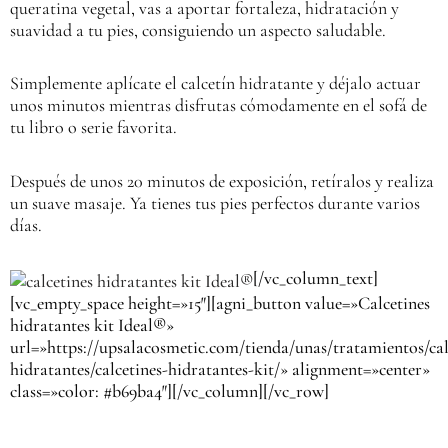
queratina vegetal, vas a aportar fortaleza, hidratación y
suavidad a tu pies, consiguiendo un aspecto saludable.
Simplemente aplícate el calcetín hidratante y déjalo actuar
unos minutos mientras disfrutas cómodamente en el sofá de
tu libro o serie favorita.
Después de unos 20 minutos de exposición, retíralos y realiza
un suave masaje. Ya tienes tus pies perfectos durante varios
días.
[/vc_column_text]
[vc_empty_space height=»15″][agni_button value=»Calcetines
hidratantes kit Ideal®»
url=»https://upsalacosmetic.com/tienda/unas/tratamientos/cal
hidratantes/calcetines-hidratantes-kit/» alignment=»center»
class=»color: #b69ba4″][/vc_column][/vc_row]