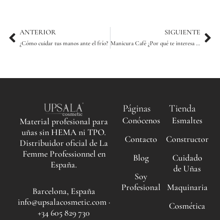
Ant
Sig
ANTERIOR
SIGUIENTE
¿Cómo cuidar tus manos ante el frío?
Manicura Café ¿Por qué te interesa conocerla?
Páginas
Tienda
Conócenos
Esmaltes
Material profesional para
uñas sin HEMA ni TPO.
Contacto
Constructor
Distribuidor oficial de La
Femme Professionnel en
Blog
Cuidado
España.
de Uñas
Soy
Profesional
Maquinaria
Barcelona, España
info@upsalacosmetic.com ·
Cosmética
+34 605 829 730