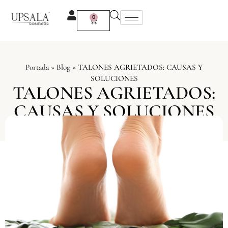
Ir
al
0
Carrito
contenido
Portada
»
Blog
»
TALONES AGRIETADOS: CAUSAS Y
SOLUCIONES
TALONES AGRIETADOS:
CAUSAS Y SOLUCIONES