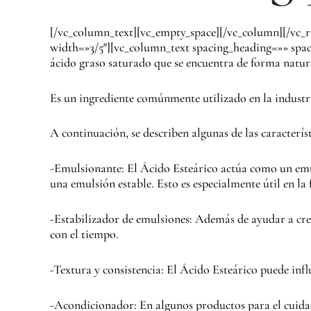
[/vc_column_text][vc_empty_space][/vc_column][/vc_
width=»3/5″][vc_column_text spacing_heading=»» spac
ácido graso saturado que se encuentra de forma natura
Es un ingrediente comúnmente utilizado en la industr
A continuación, se describen algunas de las caracterís
-Emulsionante: El Ácido Esteárico actúa como un emul
una emulsión estable. Esto es especialmente útil en l
-Estabilizador de emulsiones: Además de ayudar a crea
con el tiempo.
-Textura y consistencia: El Ácido Esteárico puede inf
-Acondicionador: En algunos productos para el cuidad