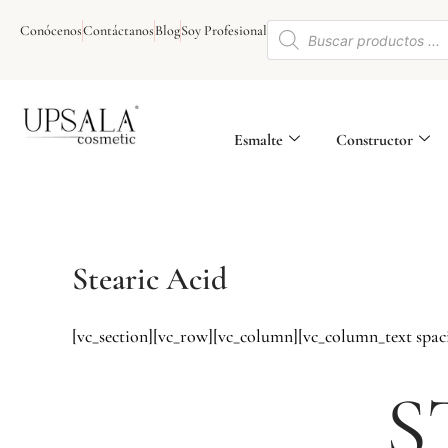
Ir
Búsqueda
al
Conócenos
Contáctanos
Blog
Soy Profesional
de
contenido
productos
Esmalte
Constructor
Stearic Acid
[vc_section][vc_row][vc_column][vc_column_text spa
S