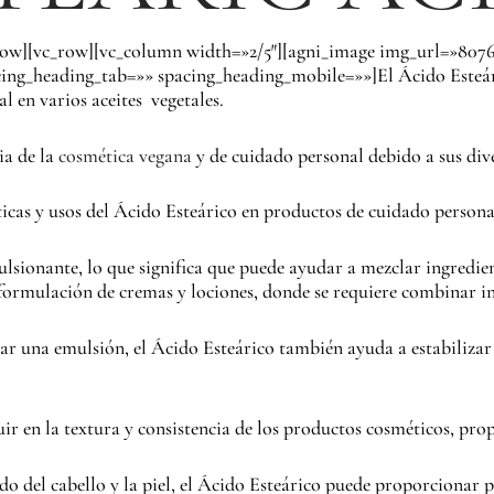
row][vc_row][vc_column width=»2/5″][agni_image img_url=»807
ing_heading_tab=»» spacing_heading_mobile=»»]El Ácido Esteári
l en varios aceites vegetales.
ia de la
cosmética vegana
y de cuidado personal debido a sus div
ticas y usos del Ácido Esteárico en productos de cuidado persona
sionante, lo que significa que puede ayudar a mezclar ingredien
a formulación de cremas y lociones, donde se requiere combinar in
r una emulsión, el Ácido Esteárico también ayuda a estabilizar l
luir en la textura y consistencia de los productos cosméticos, p
o del cabello y la piel, el Ácido Esteárico puede proporcionar 