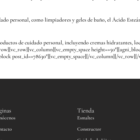
do personal, como limpiadores y geles de baño, el Ácido Esteári
oductos de cuidado personal, incluyendo cremas hidratantes, loc
_row][vc_row][vc_column][vc_empty_space height=»50″][agni_blo
lock post_id=»78630″][vc_empty_space][/vc_column][/vc_row][/v
ginas
Tienda
nócenos
Esmaltes
ntacto
Constructor