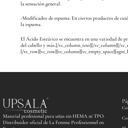
la sensación general.
-Modificador de espuma: En ciertos productos de cuida
la espuma.
El Ácido Esteárico se encuentra en una variedad de pr
del cabello y más.[/vc_column_text][/vc_column][/vc
[/vc_row][vc_row][vc_column][vc_empty_space][agni_b
Pá
Co
Material profesional para uñas sin HEMA ni TPO.
Co
Distribuidor oficial de La Femme Professionnel en