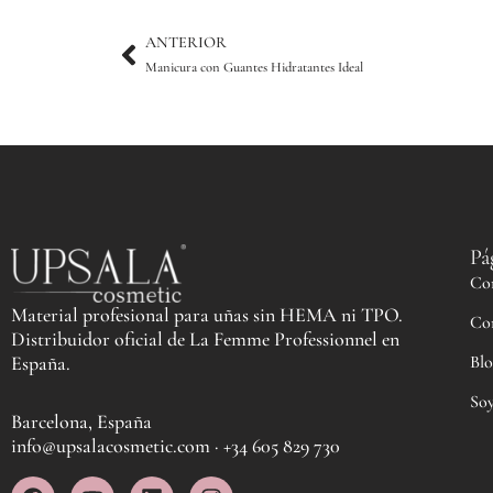
Ant
ANTERIOR
Manicura con Guantes Hidratantes Ideal
Pá
Co
Material profesional para uñas sin HEMA ni TPO.
Co
Distribuidor oficial de La Femme Professionnel en
Blo
España.
Soy
Barcelona, España
info@upsalacosmetic.com · +34 605 829 730
F
Y
L
I