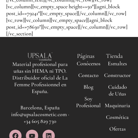
[vc_column][vc_empty_space height=»50″][agni_block
post_id=»79241″][vc_empty_space][/vc_column][/vc_row]
[vc_row][vc_column][vc_empty_space][agni_block
post_id=»78630″][vc_empty_space][/vc_column][/vc_row]
[/vc_section]
Páginas
Tienda
Conócenos
Esmaltes
Material profesional para
uñas sin HEMA ni TPO.
Contacto
Constructor
Distribuidor oficial de La
Femme Professionnel en
Blog
Cuidado
España.
de Uñas
Soy
Profesional
Maquinaria
Barcelona, España
info@upsalacosmetic.com ·
Cosmética
+34 605 829 730
Ofertas
F
I
Y
L