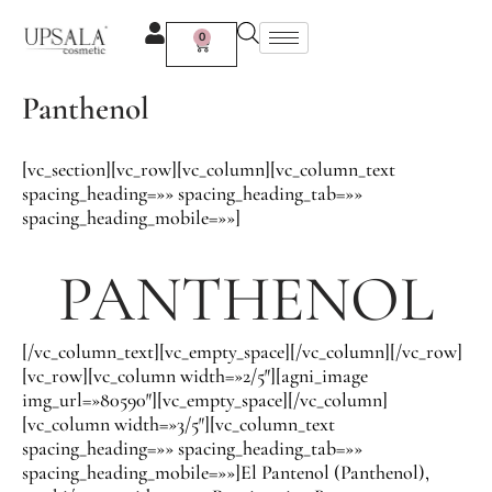
Ir
al
0
Carrito
contenido
Panthenol
[vc_section][vc_row][vc_column][vc_column_text
spacing_heading=»» spacing_heading_tab=»»
spacing_heading_mobile=»»]
PANTHENOL
[/vc_column_text][vc_empty_space][/vc_column][/vc_row]
[vc_row][vc_column width=»2/5″][agni_image
img_url=»80590″][vc_empty_space][/vc_column]
[vc_column width=»3/5″][vc_column_text
spacing_heading=»» spacing_heading_tab=»»
spacing_heading_mobile=»»]El Pantenol (Panthenol),