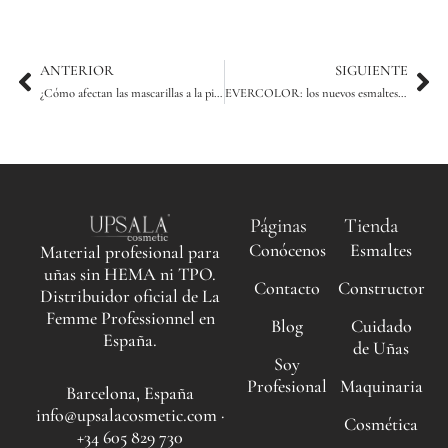
Ant
Sig
ANTERIOR
SIGUIENTE
¿Cómo afectan las mascarillas a la piel?
EVERCOLOR: los nuevos esmaltes de La Femme Professionnel.
Páginas
Tienda
Conócenos
Esmaltes
Material profesional para
uñas sin HEMA ni TPO.
Contacto
Constructor
Distribuidor oficial de La
Femme Professionnel en
Blog
Cuidado
España.
de Uñas
Soy
Profesional
Maquinaria
Barcelona, España
info@upsalacosmetic.com ·
Cosmética
+34 605 829 730