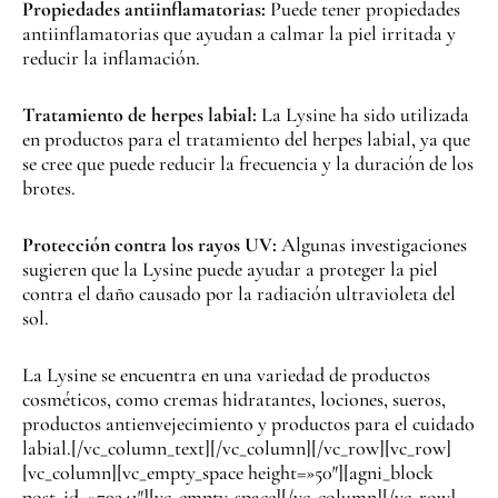
Propiedades antiinflamatorias:
Puede tener propiedades
antiinflamatorias que ayudan a calmar la piel irritada y
reducir la inflamación.
Tratamiento de herpes labial:
La Lysine ha sido utilizada
en productos para el tratamiento del herpes labial, ya que
se cree que puede reducir la frecuencia y la duración de los
brotes.
Protección contra los rayos UV:
Algunas investigaciones
sugieren que la Lysine puede ayudar a proteger la piel
contra el daño causado por la radiación ultravioleta del
sol.
La Lysine se encuentra en una variedad de productos
cosméticos, como cremas hidratantes, lociones, sueros,
productos antienvejecimiento y productos para el cuidado
labial.[/vc_column_text][/vc_column][/vc_row][vc_row]
[vc_column][vc_empty_space height=»50″][agni_block
post_id=»79241″][vc_empty_space][/vc_column][/vc_row]