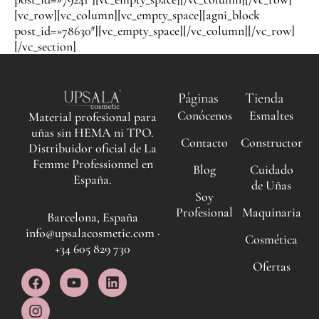
[vc_row][vc_column][vc_empty_space][agni_block
post_id=»78630″][vc_empty_space][/vc_column][/vc_row]
[/vc_section]
Páginas
Tienda
Conócenos
Esmaltes
Material profesional para
uñas sin HEMA ni TPO.
Contacto
Constructor
Distribuidor oficial de La
Femme Professionnel en
Blog
Cuidado
España.
de Uñas
Soy
Profesional
Maquinaria
Barcelona, España
info@upsalacosmetic.com ·
Cosmética
+34 605 829 730
Ofertas
F
I
Y
L
a
n
o
i
c
s
u
n
e
t
t
k