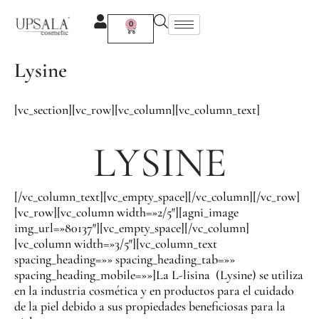
Ir
al
0
Carrito
contenido
Lysine
[vc_section][vc_row][vc_column][vc_column_text]
LYSINE
[/vc_column_text][vc_empty_space][/vc_column][/vc_row]
[vc_row][vc_column width=»2/5″][agni_image
img_url=»80137″][vc_empty_space][/vc_column]
[vc_column width=»3/5″][vc_column_text
spacing_heading=»» spacing_heading_tab=»»
spacing_heading_mobile=»»]La L-lisina (Lysine) se utiliza
en la industria cosmética y en productos para el cuidado
de la piel debido a sus propiedades beneficiosas para la