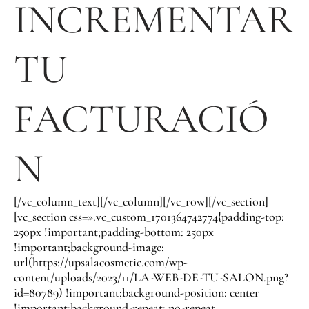
INCREMENTAR
TU
FACTURACIÓ
N
[/vc_column_text][/vc_column][/vc_row][/vc_section]
[vc_section css=».vc_custom_1701364742774{padding-top:
250px !important;padding-bottom: 250px
!important;background-image:
url(https://upsalacosmetic.com/wp-
content/uploads/2023/11/LA-WEB-DE-TU-SALON.png?
id=80789) !important;background-position: center
!important;background-repeat: no-repeat