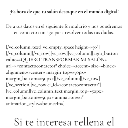
¡Es hora de que tu salón destaque en el mundo digital!
Deja tus datos en el siguiente formulario y nos pondremos
en contacto contigo para resolver todas tus dudas.
[/vc_column_text][vc_empty_space height=»50″]
[/vc_column][/vc_row][vc_row][vc_column][agni_button
value=»QUIERO TRANSFORMAR MI SALÓN»
url=»#contactocontacto1″ choice=»accent» size=»block»
alignment=»center» margin_top=»50px»
margin_bottom=»50px»][/vc_column][/vc_row]
[/vc_section][vc_row el_id=»contactocontacto1″]
[vc_column][vc_column_text margin_top=»50px»
margin_bottom=»50px» animation=»1″
animation_style=»bounceIn»]
Si te interesa rellena el