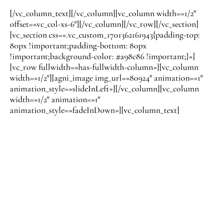
[/vc_column_text][/vc_column][vc_column width=»1/2″
offset=»vc_col-xs-6″][/vc_column][/vc_row][/vc_section]
[vc_section css=».vc_custom_1701362161943{padding-top:
80px !important;padding-bottom: 80px
!important;background-color: #a98c86 !important;}»]
[vc_row fullwidth=»has-fullwidth-column»][vc_column
width=»1/2″][agni_image img_url=»80924″ animation=»1″
animation_style=»slideInLeft»][/vc_column][vc_column
width=»1/2″ animation=»1″
animation_style=»fadeInDown»][vc_column_text]
¿TE GUSTARÍA
TENER UNA WEB
DE TU SALÓN