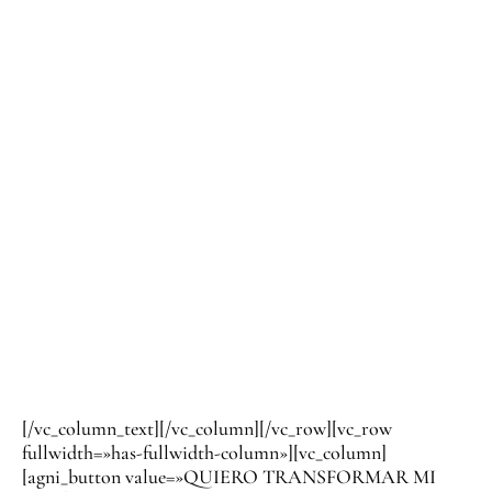
PARA ATRAER
MÁS CLIENTES?
Si alguna vez has pensado que deberías invertir en una
web de tu Salón
para adaptarte a los nuevos tiempos, entonces esto te
interesa.
A partir de ahora, Upsala Cosmetic ofrece a sus clientes la
posibilidad de tener
su propia web del Salón
desde 0€
[/vc_column_text][/vc_column][/vc_row][vc_row
fullwidth=»has-fullwidth-column»][vc_column]
[agni_button value=»QUIERO TRANSFORMAR MI