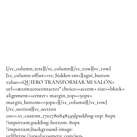
¿Te preocupa tener que gestionar más faenas?
Descuida, nosotros nos encargaremos de todo.
Montaremos tu web en pocas semanas sin que te suponga
ninguna carga de trabajo, porque somos especialistas en
tu sector.
[/vc_column_text][/vc_column][/vc_row][vc_row]
[vc_column offset=»vc_hidden-sm»][agni_button
value=»QUIERO TRANSFORMAR MI SALÓN»
url=»#contactocontacto1″ choice=»accent» size=»block»
alignment=»center» margin_top=»50px»
margin_bottom=»50px»][/vc_column][/vc_row]
[/vc_section][vc_section
css=».vc_custom_1701780848549{padding-top: 80px
!important;padding-bottom: 80px
!important;background-image:
url(https://upsalacosmetic.com/wp-