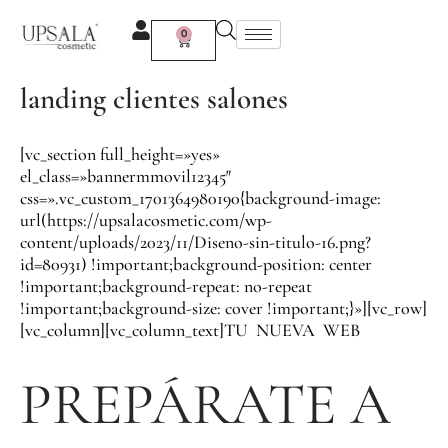
Ir
al
0
Carrito
contenido
landing clientes salones
[vc_section full_height=»yes»
el_class=»bannermmovil12345″
css=».vc_custom_1701364980190{background-image:
url(https://upsalacosmetic.com/wp-
content/uploads/2023/11/Diseno-sin-titulo-16.png?
id=80931) !important;background-position: center
!important;background-repeat: no-repeat
!important;background-size: cover !important;}»][vc_row]
[vc_column][vc_column_text]TU NUEVA WEB
PREPÁRATE A