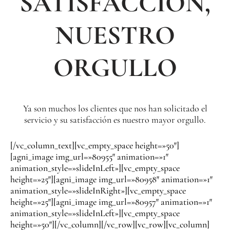
SATISFACCIÓN,
NUESTRO
ORGULLO
Ya son muchos los clientes que nos han solicitado el
servicio y su satisfacción es nuestro mayor orgullo.
[/vc_column_text][vc_empty_space height=»50″]
[agni_image img_url=»80955″ animation=»1″
animation_style=»slideInLeft»][vc_empty_space
height=»25″][agni_image img_url=»80958″ animation=»1″
animation_style=»slideInRight»][vc_empty_space
height=»25″][agni_image img_url=»80957″ animation=»1″
animation_style=»slideInLeft»][vc_empty_space
height=»50″][/vc_column][/vc_row][vc_row][vc_column]