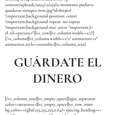
content/uploads/2023/12/ojala-momento-pudiera-
quedarse-siempre-min.jpg?id=80962)
!important;background-position: center
!important;background-repeat: no-repeat
!important;background-size: cover !important;}»
el_id=»paraesc1″][vc_row][vc_column width=»1/2″]
[/vc_column][vc_column width=»1/2″ animation=»1″
animation_style=»zoomIn»][vc_column_text]
GUÁRDATE EL
DINERO
[/vc_column_text][vc_empty_space][agni_separator
color=»#0a0a0a»][vc_empty_space][vc_row_inner
bg_color=»rgba(255,255,255,0.64)» spacing_heading=»»