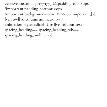
css=».vc_custom_1701779759166{padding-top: 80px
!important;padding-bottom: 80px
!important;background-color: #a98c86 !important;}»]
[vc_row][vc_column animation=»1″
animation_style=»slideInUp»][vc_column_text
spacing_heading=»» spacing_heading_tab=»»
spacing_heading_mobile=»»]
PERSONALIZA A
TU GUSTO
Tu salón es único, y tu sitio web también debería serlo.
Nos adaptamos a tu carta de servicios y estilo. Crearemos
una experiencia online que refleje la esencia de tu salón,