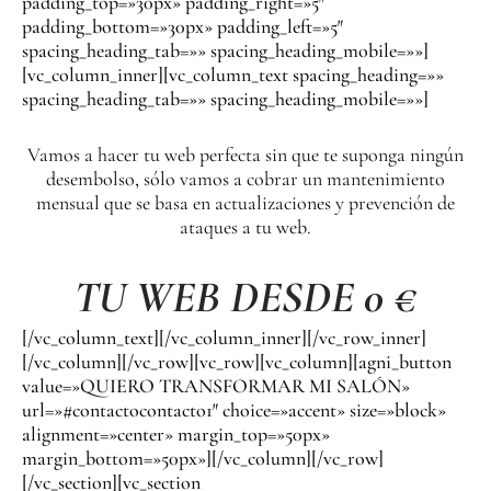
padding_top=»30px» padding_right=»5″
padding_bottom=»30px» padding_left=»5″
spacing_heading_tab=»» spacing_heading_mobile=»»]
[vc_column_inner][vc_column_text spacing_heading=»»
spacing_heading_tab=»» spacing_heading_mobile=»»]
Vamos a hacer tu web perfecta sin que te suponga ningún
desembolso, sólo vamos a cobrar un mantenimiento
mensual que se basa en actualizaciones y prevención de
ataques a tu web.
TU WEB DESDE 0 €
[/vc_column_text][/vc_column_inner][/vc_row_inner]
[/vc_column][/vc_row][vc_row][vc_column][agni_button
value=»QUIERO TRANSFORMAR MI SALÓN»
url=»#contactocontacto1″ choice=»accent» size=»block»
alignment=»center» margin_top=»50px»
margin_bottom=»50px»][/vc_column][/vc_row]
[/vc_section][vc_section