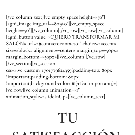
atrayendo a nuevos clientes y fidelizando a los existentes.
[/vc_column_text][vc_empty_space height=»50″]
[agni_image img_url=»80960″][vc_empty_space
height=»50″][/vc_column][/vc_row][vc_row][vc_column]
[agni_button value=»QUIERO TRANSFORMAR MI
SALÓN» url=»#contactocontacto1″ choice=»accent»
size=»block» alignment=»center» margin_top=»50px»
margin_bottom=»50px»][/vc_column][/vc_row]
[/vc_section][vc_section
css=».vc_custom_1701779624359{padding-top: 80px
!important;padding-bottom: 80px
!important;background-color: #f7cfca !important;}»]
[vc_row][vc_column animation=»1″
animation_style=»slideInUp»][vc_column_text]
TU