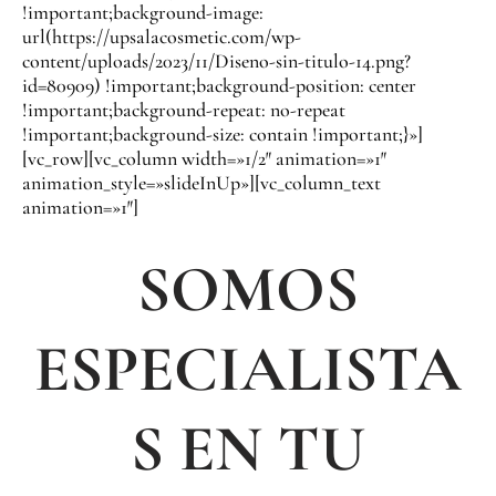
!important;background-image:
url(https://upsalacosmetic.com/wp-
content/uploads/2023/11/Diseno-sin-titulo-14.png?
id=80909) !important;background-position: center
!important;background-repeat: no-repeat
!important;background-size: contain !important;}»]
[vc_row][vc_column width=»1/2″ animation=»1″
animation_style=»slideInUp»][vc_column_text
animation=»1″]
SOMOS
ESPECIALISTA
S EN TU