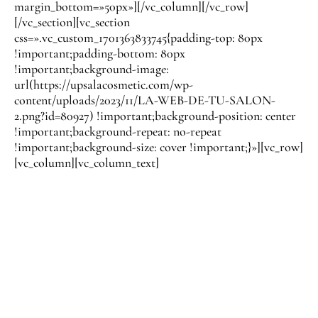
margin_bottom=»50px»][/vc_column][/vc_row]
[/vc_section][vc_section
css=».vc_custom_1701363833745{padding-top: 80px
!important;padding-bottom: 80px
!important;background-image:
url(https://upsalacosmetic.com/wp-
content/uploads/2023/11/LA-WEB-DE-TU-SALON-
2.png?id=80927) !important;background-position: center
!important;background-repeat: no-repeat
!important;background-size: cover !important;}»][vc_row]
[vc_column][vc_column_text]
TU WEB SIN
PREOCUPACION
ES