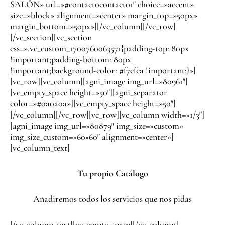
SALÓN» url=»#contactocontacto1″ choice=»accent»
size=»block» alignment=»center» margin_top=»50px»
margin_bottom=»50px»][/vc_column][/vc_row]
[/vc_section][vc_section
css=».vc_custom_1700760063571{padding-top: 80px
!important;padding-bottom: 80px
!important;background-color: #f7cfca !important;}»]
[vc_row][vc_column][agni_image img_url=»80961″]
[vc_empty_space height=»50″][agni_separator
color=»#0a0a0a»][vc_empty_space height=»50″]
[/vc_column][/vc_row][vc_row][vc_column width=»1/3″]
[agni_image img_url=»80879″ img_size=»custom»
img_size_custom=»60×60″ alignment=»center»]
[vc_column_text]
Tu propio Catálogo
Añadiremos todos los servicios que nos pidas
[/vc_column_text][vc_empty_space][/vc_column]