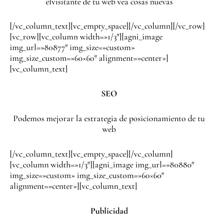
elvisitante de tu web vea cosas nuevas
[/vc_column_text][vc_empty_space][/vc_column][/vc_row]
[vc_row][vc_column width=»1/3″][agni_image
img_url=»80877″ img_size=»custom»
img_size_custom=»60×60″ alignment=»center»]
[vc_column_text]
SEO
Podemos mejorar la estrategia de posicionamiento de tu
web
[/vc_column_text][vc_empty_space][/vc_column]
[vc_column width=»1/3″][agni_image img_url=»80880″
img_size=»custom» img_size_custom=»60×60″
alignment=»center»][vc_column_text]
Publicidad