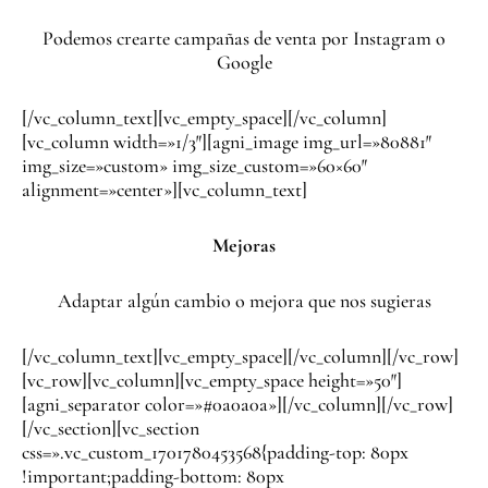
Podemos crearte campañas de venta por Instagram o
Google
[/vc_column_text][vc_empty_space][/vc_column]
[vc_column width=»1/3″][agni_image img_url=»80881″
img_size=»custom» img_size_custom=»60×60″
alignment=»center»][vc_column_text]
Mejoras
Adaptar algún cambio o mejora que nos sugieras
[/vc_column_text][vc_empty_space][/vc_column][/vc_row]
[vc_row][vc_column][vc_empty_space height=»50″]
[agni_separator color=»#0a0a0a»][/vc_column][/vc_row]
[/vc_section][vc_section
css=».vc_custom_1701780453568{padding-top: 80px
!important;padding-bottom: 80px