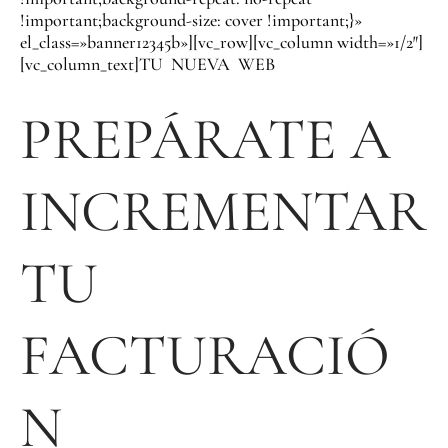
!important;background-size: cover !important;}»
el_class=»banner12345b»][vc_row][vc_column width=»1/2″]
[vc_column_text]TU NUEVA WEB
PREPÁRATE A
INCREMENTAR
TU
FACTURACIÓ
N