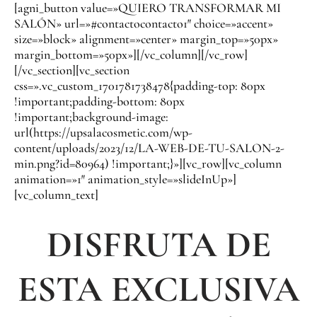
[agni_button value=»QUIERO TRANSFORMAR MI
SALÓN» url=»#contactocontacto1″ choice=»accent»
size=»block» alignment=»center» margin_top=»50px»
margin_bottom=»50px»][/vc_column][/vc_row]
[/vc_section][vc_section
css=».vc_custom_1701781738478{padding-top: 80px
!important;padding-bottom: 80px
!important;background-image:
url(https://upsalacosmetic.com/wp-
content/uploads/2023/12/LA-WEB-DE-TU-SALON-2-
min.png?id=80964) !important;}»][vc_row][vc_column
animation=»1″ animation_style=»slideInUp»]
[vc_column_text]
DISFRUTA DE
ESTA EXCLUSIVA