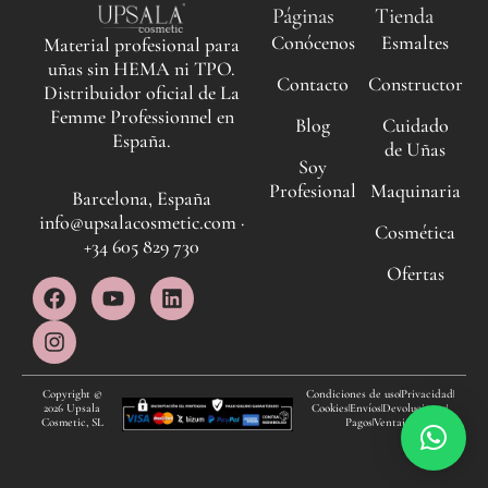
Páginas
Tienda
Conócenos
Esmaltes
Material profesional para
uñas sin HEMA ni TPO.
Contacto
Constructor
Distribuidor oficial de La
Femme Professionnel en
Blog
Cuidado
España.
de Uñas
Soy
Profesional
Maquinaria
Barcelona, España
info@upsalacosmetic.com ·
Cosmética
+34 605 829 730
Ofertas
F
I
Y
L
a
n
o
i
c
s
u
n
e
t
t
k
b
a
u
e
o
g
b
d
Copyright ©
Condiciones de uso
Privacidad
2026 Upsala
Cookies
Envíos
Devoluciones
o
r
e
i
Cosmetic, SL
Pagos
Ventajas
k
a
n
m