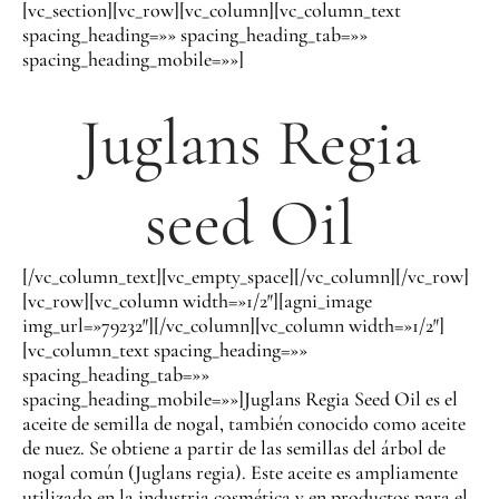
[vc_section][vc_row][vc_column][vc_column_text
spacing_heading=»» spacing_heading_tab=»»
spacing_heading_mobile=»»]
Juglans Regia
seed Oil
[/vc_column_text][vc_empty_space][/vc_column][/vc_row]
[vc_row][vc_column width=»1/2″][agni_image
img_url=»79232″][/vc_column][vc_column width=»1/2″]
[vc_column_text spacing_heading=»»
spacing_heading_tab=»»
spacing_heading_mobile=»»]
Juglans Regia Seed Oil es el
aceite de semilla de nogal, también conocido como aceite
de nuez. Se obtiene a partir de las semillas del árbol de
nogal común (Juglans regia). Este aceite es ampliamente
utilizado en la industria cosmética y en productos para el