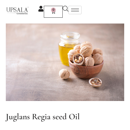
Ir
al
0
Carrito
contenido
Juglans Regia seed Oil