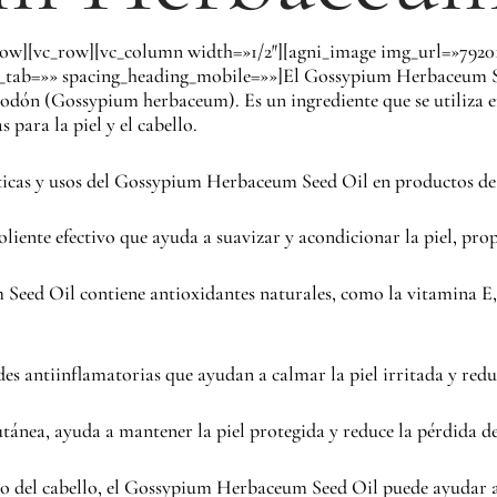
row][vc_row][vc_column width=»1/2″][agni_image img_url=»7920
_tab=»» spacing_heading_mobile=»»]
El Gossypium Herbaceum Se
algodón (Gossypium herbaceum). Es un ingrediente que se utiliza e
 para la piel y el cabello.
ísticas y usos del Gossypium Herbaceum Seed Oil en productos de
moliente efectivo que ayuda a suavizar y acondicionar la piel, p
eed Oil contiene antioxidantes naturales, como la vitamina E, q
es antiinflamatorias que ayudan a calmar la piel irritada y redu
cutánea, ayuda a mantener la piel protegida y reduce la pérdida 
o del cabello, el Gossypium Herbaceum Seed Oil puede ayudar a 