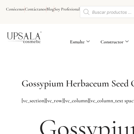
Ir
Búsqueda
al
Conócenos
Contáctanos
Blog
Soy Profesional
de
contenido
productos
Esmalte
Constructor
Gossypium Herbaceum Seed 
[vc_section][vc_row][vc_column][vc_column_text spa
Gossypiu