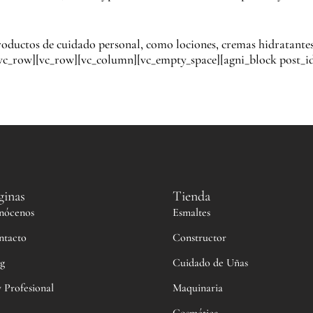
uctos de cuidado personal, como lociones, cremas hidratantes, 
/vc_row][vc_row][vc_column][vc_empty_space][agni_block post_
ginas
Tienda
nócenos
Esmaltes
ntacto
Constructor
g
Cuidado de Uñas
 Profesional
Maquinaria
Cosmética